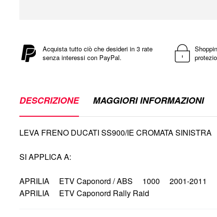
Vai
all'inizio
della
Acquista tutto ciò che desideri in 3 rate
Shoppin
senza interessi con PayPal.
protezio
galleria
di
immagini
DESCRIZIONE
MAGGIORI INFORMAZIONI
LEVA FRENO DUCATI SS900/IE CROMATA SINISTRA
SI APPLICA A:
APRILIA ETV Caponord / ABS 1000 2001-2011
APRILIA ETV Caponord Rally Raid