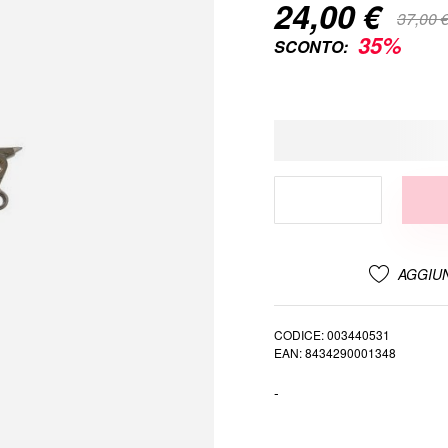
24,00 €
Special
37,00 
Price
35%
SCONTO:
AGGIUN
CODICE
003440531
EAN
8434290001348
-