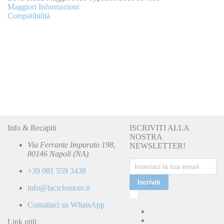
Maggiori Informazioni
Compatibilità
Info & Recapiti
ISCRIVITI ALLA
NOSTRA
Via Ferrante Imparato 198,
NEWSLETTER!
80146 Napoli (NA)
+39 081 559 3438
Iscriviti
info@laciclomoto.it
Ho
letto
Contattaci su WhatsApp
e
accetto
Link utili