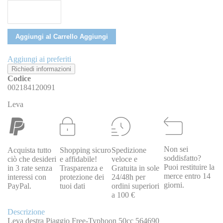
Aggiungi al Carrello
Aggiungi
Aggiungi ai preferiti
Richiedi informazioni
Codice
002184120091
Leva
Non sei
Acquista tutto
Shopping sicuro
Spedizione
soddisfatto?
ciò che desideri
e affidabile!
veloce e
Puoi restituire la
in 3 rate senza
Trasparenza e
Gratuita in sole
merce entro 14
interessi con
protezione dei
24/48h per
giorni.
PayPal.
tuoi dati
ordini superiori
a 100 €
Descrizione
Leva destra Piaggio Free-Typhoon 50cc 564690