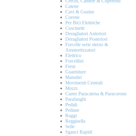
Cerchi, Camere & Copertoni
Catene
Cavi & Guaine
Corone
Per Bici Elettriche
Cuscinetti
Deragliatori Anteriori
Deragliatori Posteriori
Forcelle serie sterzo &
Ammortizzatori
Elettrico
Forcellini
Freni
Guarniture
Manubri
Movimenti Centrali
Mozzi
Carter Paracatena & Paracorone
Parafanghi
Pedali
Pedane
Raggi
Reggisella
Selle
Sganci Rapidi