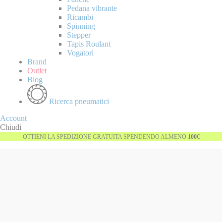
Pedana vibrante
Ricambi
Spinning
Stepper
Tapis Roulant
Vogatori
Brand
Outlet
Blog
Ricerca pneumatici
Account
Chiudi
OTTIENI LA SPEDIZIONE GRATUITA SPENDENDO ALMENO
100€
Vai
-36%
alla
fine
della
galleria
di
immagini