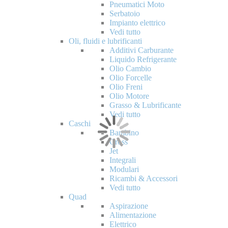
Pneumatici Moto
Serbatoio
Impianto elettrico
Vedi tutto
Oli, fluidi e lubrificanti
Additivi Carburante
Liquido Refrigerante
Olio Cambio
Olio Forcelle
Olio Freni
Olio Motore
Grasso & Lubrificante
Vedi tutto
Caschi
Bambino
Cross
Jet
Integrali
Modulari
Ricambi & Accessori
Vedi tutto
Quad
Aspirazione
Alimentazione
Elettrico