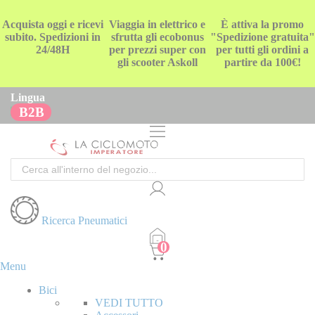
Acquista oggi e ricevi
Viaggia in elettrico e
È attiva la promo
subito. Spedizioni in
sfrutta gli ecobonus
"Spedizione gratuita"
24/48H
per prezzi super con
per tutti gli ordini a
gli scooter Askoll
partire da 100€!
Lingua
B2B
Cerca
Ricerca Pneumatici
Menu
Bici
VEDI TUTTO