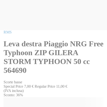
Vai
RMS
all'inizio
della
Leva destra Piaggio NRG Free
galleria
di
Typhoon ZIP GILERA
immagini
STORM TYPHOON 50 cc
564690
Scorte basse
Special Price
7,00 €
Regular Price
11,00 €
(IVA inclusa)
Sconto:
36%