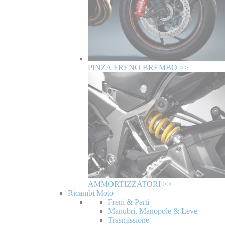
PINZA FRENO BREMBO >>
AMMORTIZZATORI >>
Ricambi Moto
Freni & Parti
Manubri, Manopole & Leve
Trasmissione