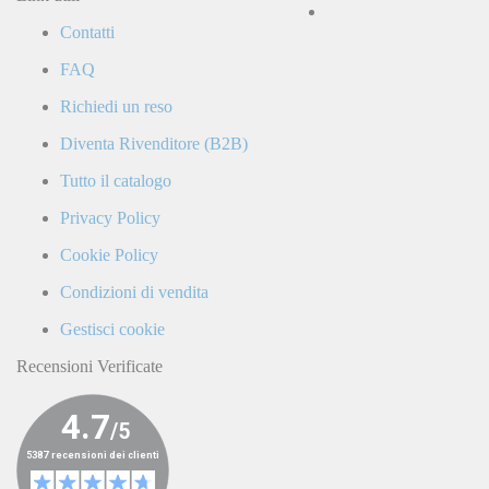
la
Contatti
Politica
di
FAQ
Privacy
e
Richiedi un reso
confermo
di
Diventa Rivenditore (B2B)
ricevere
comunicazioni
Tutto il catalogo
commerciali
da
Privacy Policy
parte
di
Cookie Policy
LaCiclomoto
o
Condizioni di vendita
da
terze
Gestisci cookie
parti.
Recensioni Verificate