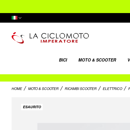
Lingua
BICI
MOTO & SCOOTER
V
HOME
MOTO & SCOOTER
RICAMBI SCOOTER
ELETTRICO
Vai
alla
ESAURITO
fine
della
galleria