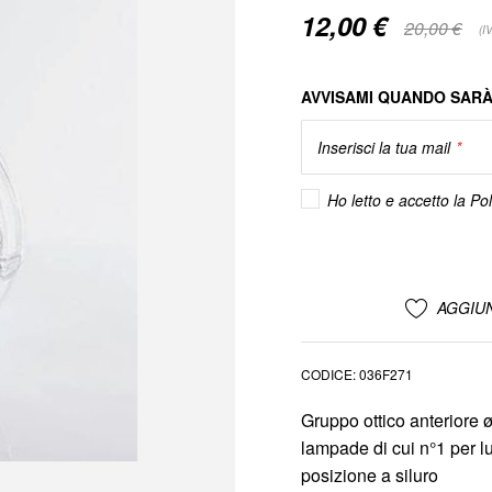
12,00 €
Special
20,00 €
(I
Price
AVVISAMI QUANDO SARÀ
Inserisci la tua mail
Ho letto e accetto la
Pol
AGGIUN
CODICE
036F271
Gruppo ottico anteriore 
lampade di cui n°1 per l
posizione a siluro