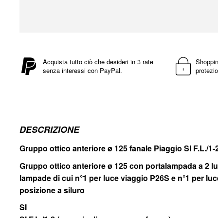
Vai
all'inizio
della
Acquista tutto ciò che desideri in 3 rate
Shoppin
senza interessi con PayPal.
protezio
galleria
di
immagini
DESCRIZIONE
Gruppo ottico anteriore ø 125 fanale Piaggio SI F.L.
Gruppo ottico anteriore ø 125 con portalampada a 2 lu
lampade di cui n°1 per luce viaggio P26S e n°1 per luc
posizione a siluro
SI