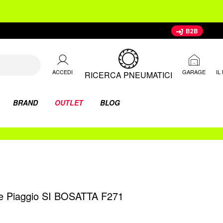
B2B
ACCEDI
IL
GARAGE
RICERCA PNEUMATICI
BRAND
OUTLET
BLOG
le Piaggio SI BOSATTA F271