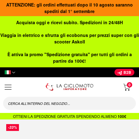
ATTENZIONE: gli ordini effettuati dopo il 10 agosto saranno
spediti dal 1° settembre
Acquista oggi e ricevi subito. Spedizioni in 24/48H
Viaggia in elettrico e sfrutta gli ecobonus per prezzi super con gli
scooter Askoll
È attiva la promo "Spedizione gratuita" per tutti gli ordini a
partire da 100€!
Lingua
B2B
OTTIENI LA SPEDIZIONE GRATUITA SPENDENDO ALMENO
100€
Vai
-33%
alla
fine