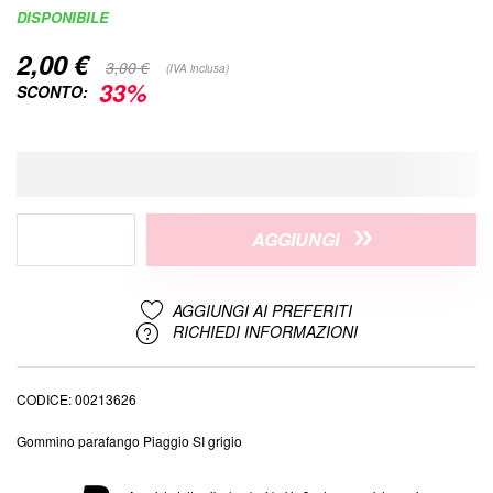
di
DISPONIBILE
immagini
2,00 €
Special
3,00 €
(IVA inclusa)
Price
33%
SCONTO:
AGGIUNGI
AGGIUNGI AI PREFERITI
RICHIEDI INFORMAZIONI
CODICE
00213626
Gommino parafango Piaggio SI grigio