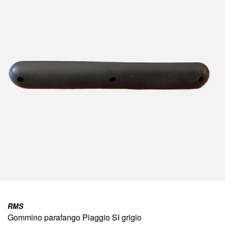
della
galleria
di
immagini
Vai
all'inizio
RMS
della
Gommino parafango Piaggio SI grigio
galleria