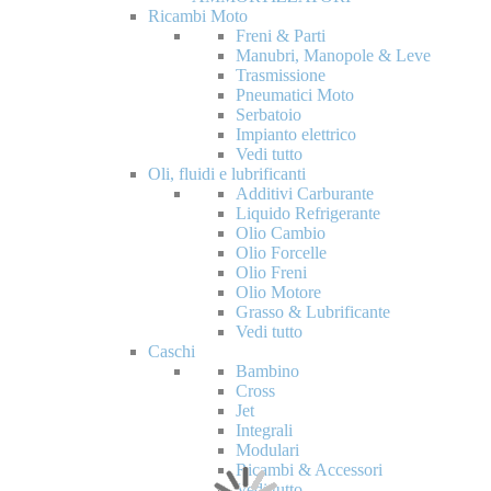
Ricambi Moto
Freni & Parti
Manubri, Manopole & Leve
Trasmissione
Pneumatici Moto
Serbatoio
Impianto elettrico
Vedi tutto
Oli, fluidi e lubrificanti
Additivi Carburante
Liquido Refrigerante
Olio Cambio
Olio Forcelle
Olio Freni
Olio Motore
Grasso & Lubrificante
Vedi tutto
Caschi
Bambino
Cross
Jet
Integrali
Modulari
Ricambi & Accessori
Vedi tutto