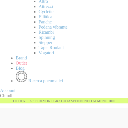
Altro
Attrezzi
Cyclette
Ellittica
Panche
Pedana vibrante
Ricambi
Spinning
Stepper
Tapis Roulant
Vogatori
Brand
Outlet
Blog
Ricerca pneumatici
Account
Chiudi
OTTIENI LA SPEDIZIONE GRATUITA SPENDENDO ALMENO
100€
Vai
Esaurito
alla
fine
della