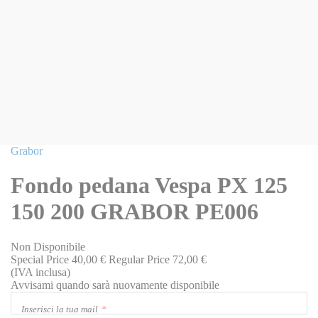
Vai
Grabor
all'inizio
della
Fondo pedana Vespa PX 125
galleria
di
150 200 GRABOR PE006
immagini
Non Disponibile
Special Price
40,00 €
Regular Price
72,00 €
(IVA inclusa)
Avvisami quando sarà nuovamente disponibile
Inserisci la tua mail