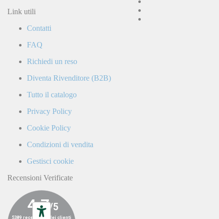
e
accetto
Link utili
la
Contatti
Politica
di
FAQ
Privacy
e
Richiedi un reso
confermo
di
Diventa Rivenditore (B2B)
ricevere
comunicazioni
Tutto il catalogo
commerciali
da
Privacy Policy
parte
di
Cookie Policy
LaCiclomoto
o
Condizioni di vendita
da
terze
Gestisci cookie
parti.
C.I.F.
Recensioni Verificate
15902
17615902
fondo pedana vespa px 125 150 200
Special Price
163,00 €
Regular Price
214,00 €
Non Disponibile