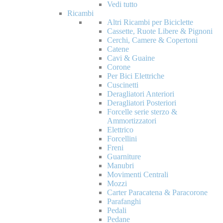
Vedi tutto
Ricambi
Altri Ricambi per Biciclette
Cassette, Ruote Libere & Pignoni
Cerchi, Camere & Copertoni
Catene
Cavi & Guaine
Corone
Per Bici Elettriche
Cuscinetti
Deragliatori Anteriori
Deragliatori Posteriori
Forcelle serie sterzo &
Ammortizzatori
Elettrico
Forcellini
Freni
Guarniture
Manubri
Movimenti Centrali
Mozzi
Carter Paracatena & Paracorone
Parafanghi
Pedali
Pedane