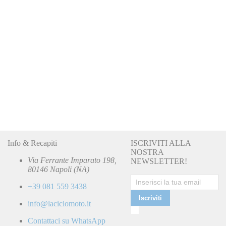
Grabor
Info & Recapiti
ISCRIVITI ALLA
SCH051
137SCH051
Fondo pedana con curva scudo Vespa
NOSTRA
PX 125 150 200 Grabor SCH05/1
Via Ferrante Imparato 198,
NEWSLETTER!
Special Price
60,00 €
Regular Price
85,00 €
80146 Napoli (NA)
+39 081 559 3438
Iscriviti
info@laciclomoto.it
Ho
letto
Contattaci su WhatsApp