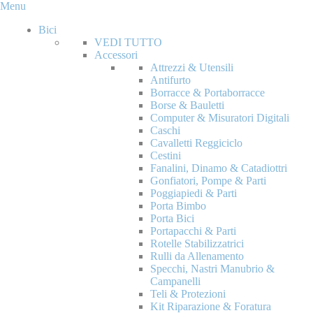
Menu
Bici
VEDI TUTTO
Accessori
Attrezzi & Utensili
Antifurto
Borracce & Portaborracce
Borse & Bauletti
Computer & Misuratori Digitali
Caschi
Cavalletti Reggiciclo
Cestini
Fanalini, Dinamo & Catadiottri
Gonfiatori, Pompe & Parti
Poggiapiedi & Parti
Porta Bimbo
Porta Bici
Portapacchi & Parti
Rotelle Stabilizzatrici
Rulli da Allenamento
Specchi, Nastri Manubrio &
Campanelli
Teli & Protezioni
Kit Riparazione & Foratura