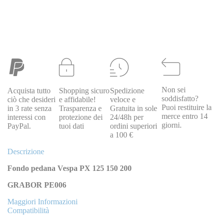
Non sei
Acquista tutto
Shopping sicuro
Spedizione
Grabor
soddisfatto?
ciò che desideri
e affidabile!
veloce e
SCH05
137SCH05
Scudo pedana per Vespa PX 125 150 200
Puoi restituire la
in 3 rate senza
Trasparenza e
Gratuita in sole
grezzo GRABOR SCH05
merce entro 14
interessi con
protezione dei
24/48h per
Special Price
85,00 €
Regular Price
110,00 €
giorni.
PayPal.
tuoi dati
ordini superiori
a 100 €
Descrizione
Fondo pedana Vespa PX 125 150 200
GRABOR PE006
Maggiori Informazioni
Compatibilità