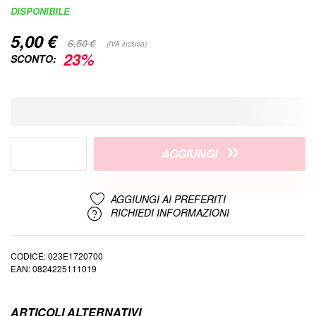
di
DISPONIBILE
immagini
5,00 €
Special
6,50 €
(IVA inclusa)
Price
23%
SCONTO:
AGGIUNGI
AGGIUNGI AI PREFERITI
RICHIEDI INFORMAZIONI
CODICE
023E1720700
EAN
0824225111019
ARTICOLI ALTERNATIVI