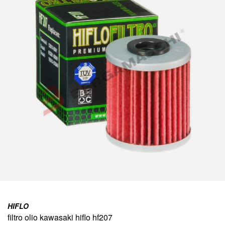
della
galleria
di
immagini
Vai
all'inizio
HIFLO
della
filtro olio kawasaki hiflo hf207
galleria