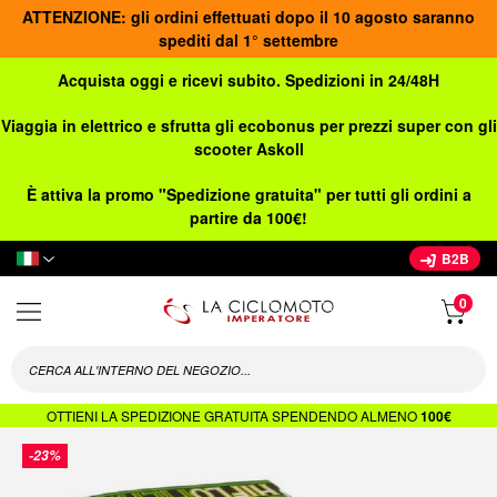
ATTENZIONE: gli ordini effettuati dopo il 10 agosto saranno
spediti dal 1° settembre
Acquista oggi e ricevi subito. Spedizioni in 24/48H
Viaggia in elettrico e sfrutta gli ecobonus per prezzi super con gli
scooter Askoll
È attiva la promo "Spedizione gratuita" per tutti gli ordini a
partire da 100€!
Lingua
B2B
OTTIENI LA SPEDIZIONE GRATUITA SPENDENDO ALMENO
100€
Vai
-23%
alla
fine