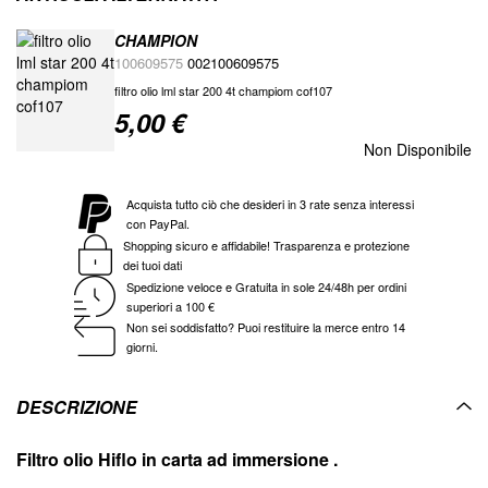
CHAMPION
100609575
002100609575
filtro olio lml star 200 4t champiom cof107
5,00 €
Special
Price
Non Disponibile
Acquista tutto ciò che desideri in 3 rate senza interessi
con PayPal.
Shopping sicuro e affidabile! Trasparenza e protezione
dei tuoi dati
Spedizione veloce e Gratuita in sole 24/48h per ordini
superiori a 100 €
Non sei soddisfatto? Puoi restituire la merce entro 14
giorni.
DESCRIZIONE
Filtro olio Hiflo in carta ad immersione .