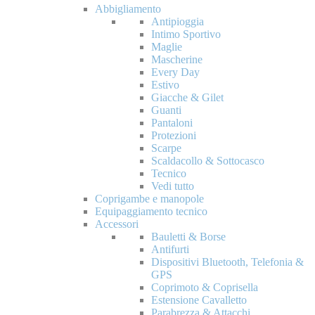
Abbigliamento
Antipioggia
Intimo Sportivo
Maglie
Mascherine
Every Day
Estivo
Giacche & Gilet
Guanti
Pantaloni
Protezioni
Scarpe
Scaldacollo & Sottocasco
Tecnico
Vedi tutto
Coprigambe e manopole
Equipaggiamento tecnico
Accessori
Bauletti & Borse
Antifurti
Dispositivi Bluetooth, Telefonia &
GPS
Coprimoto & Coprisella
Estensione Cavalletto
Parabrezza & Attacchi