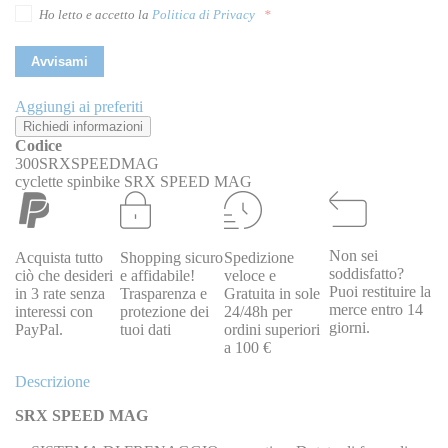
Ho letto e accetto la
Politica di Privacy
Avvisami
Aggiungi ai preferiti
Richiedi informazioni
Codice
300SRXSPEEDMAG
cyclette spinbike SRX SPEED MAG
Non sei
Acquista tutto
Shopping sicuro
Spedizione
soddisfatto?
ciò che desideri
e affidabile!
veloce e
Puoi restituire la
in 3 rate senza
Trasparenza e
Gratuita in sole
merce entro 14
interessi con
protezione dei
24/48h per
giorni.
PayPal.
tuoi dati
ordini superiori
a 100 €
Descrizione
SRX SPEED MAG