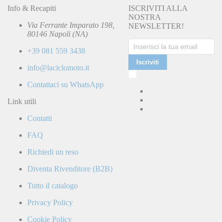
Info & Recapiti
ISCRIVITI ALLA
NOSTRA
Via Ferrante Imparato 198,
NEWSLETTER!
80146 Napoli (NA)
+39 081 559 3438
Iscriviti
info@laciclomoto.it
Ho
letto
Contattaci su WhatsApp
e
accetto
Link utili
la
Contatti
Politica
di
FAQ
Privacy
e
Richiedi un reso
confermo
di
Diventa Rivenditore (B2B)
ricevere
comunicazioni
Tutto il catalogo
commerciali
da
Privacy Policy
parte
di
Cookie Policy