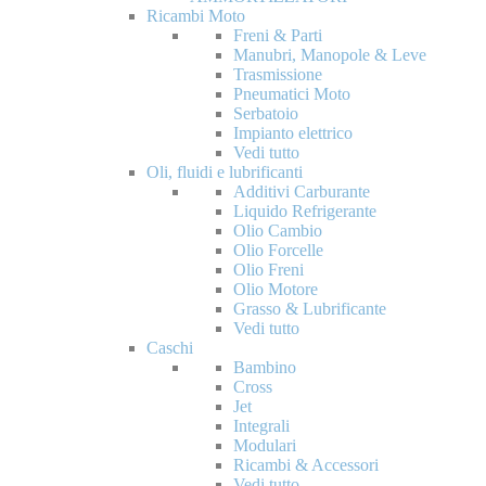
Ricambi Moto
Freni & Parti
Manubri, Manopole & Leve
Trasmissione
Pneumatici Moto
Serbatoio
Impianto elettrico
Vedi tutto
Oli, fluidi e lubrificanti
Additivi Carburante
Liquido Refrigerante
Olio Cambio
Olio Forcelle
Olio Freni
Olio Motore
Grasso & Lubrificante
Vedi tutto
Caschi
Bambino
Cross
Jet
Integrali
Modulari
Ricambi & Accessori
Vedi tutto