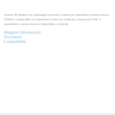
cevitore HR wireless che equipaggia il prodotto è adatto per trasmettitori a fascia toracica
TOORX e compa
-
tibile con trasmettitori di tipo non codificato a frequenza 5 kHz.
Il
trasmettitor
e a fascia toracica è disponibile su richiesta
Maggiori Informazioni
Documenti
Compatibilità