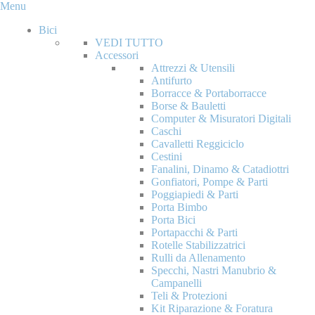
Menu
Bici
VEDI TUTTO
Accessori
Attrezzi & Utensili
Antifurto
Borracce & Portaborracce
Borse & Bauletti
Computer & Misuratori Digitali
Caschi
Cavalletti Reggiciclo
Cestini
Fanalini, Dinamo & Catadiottri
Gonfiatori, Pompe & Parti
Poggiapiedi & Parti
Porta Bimbo
Porta Bici
Portapacchi & Parti
Rotelle Stabilizzatrici
Rulli da Allenamento
Specchi, Nastri Manubrio &
Campanelli
Teli & Protezioni
Kit Riparazione & Foratura