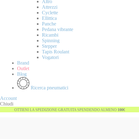
Altro
Attrezzi
Cyclette
Ellittica
Panche
Pedana vibrante
Ricambi
Spinning
Stepper
Tapis Roulant
Vogatori
Brand
Outlet
Blog
Ricerca pneumatici
Account
Chiudi
OTTIENI LA SPEDIZIONE GRATUITA SPENDENDO ALMENO
100€
Vai
Esaurito
alla
fine
della