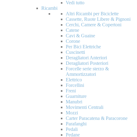
Vedi tutto
Ricambi
Altri Ricambi per Biciclette
Cassette, Ruote Libere & Pignoni
Cerchi, Camere & Copertoni
Catene
Cavi & Guaine
Corone
Per Bici Elettriche
Cuscinetti
Deragliatori Anteriori
Deragliatori Posteriori
Forcelle serie sterzo &
Ammortizzatori
Elettrico
Forcellini
Freni
Guarniture
Manubri
Movimenti Centrali
Mozzi
Carter Paracatena & Paracorone
Parafanghi
Pedali
Pedane