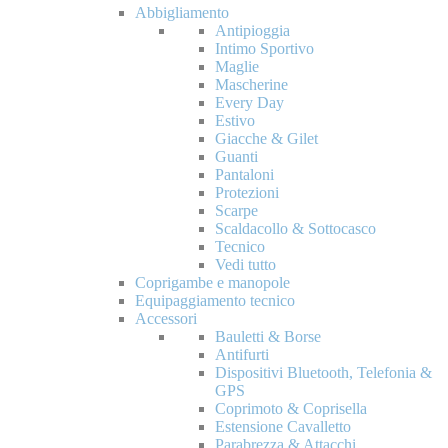
Abbigliamento
Antipioggia
Intimo Sportivo
Maglie
Mascherine
Every Day
Estivo
Giacche & Gilet
Guanti
Pantaloni
Protezioni
Scarpe
Scaldacollo & Sottocasco
Tecnico
Vedi tutto
Coprigambe e manopole
Equipaggiamento tecnico
Accessori
Bauletti & Borse
Antifurti
Dispositivi Bluetooth, Telefonia &
GPS
Coprimoto & Coprisella
Estensione Cavalletto
Parabrezza & Attacchi