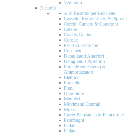
Vedi tutto
Ricambi
Altri Ricambi per Biciclette
Cassette, Ruote Libere & Pignoni
Cerchi, Camere & Copertoni
Catene
Cavi & Guaine
Corone
Per Bici Elettriche
Cuscinetti
Deragliatori Anteriori
Deragliatori Posteriori
Forcelle serie sterzo &
Ammortizzatori
Elettrico
Forcellini
Freni
Guarniture
Manubri
Movimenti Centrali
Mozzi
Carter Paracatena & Paracorone
Parafanghi
Pedali
Pedane