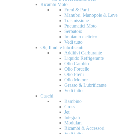
Ricambi Moto
Freni & Parti
Manubri, Manopole & Leve
Trasmissione
Pneumatici Moto
Serbatoio
Impianto elettrico
Vedi tutto
Oli, fluidi e lubrificanti
Additivi Carburante
Liquido Refrigerante
Olio Cambio
Olio Forcelle
Olio Freni
Olio Motore
Grasso & Lubrificante
Vedi tutto
Caschi
Bambino
Cross
Jet
Integrali
Modulari
Ricambi & Accessori
Vedi tutto