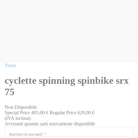
Vai
Toorx
all'inizio
della
cyclette spinning spinbike srx
galleria
di
75
immagini
Non Disponibile
Special Price
495,00 €
Regular Price
629,00 €
(IVA inclusa)
Avvisami quando sarà nuovamente disponibile
Inserisci la tua mail