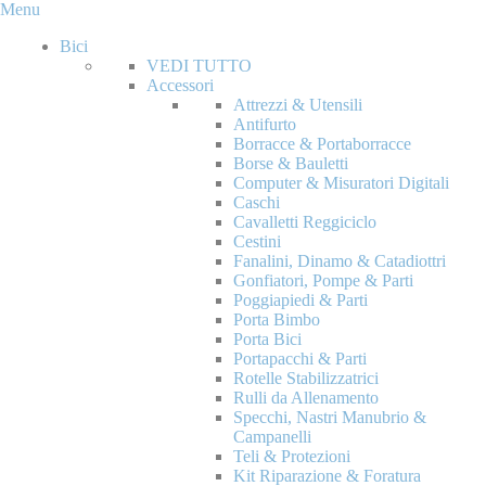
Menu
Bici
VEDI TUTTO
Accessori
Attrezzi & Utensili
Antifurto
Borracce & Portaborracce
Borse & Bauletti
Computer & Misuratori Digitali
Caschi
Cavalletti Reggiciclo
Cestini
Fanalini, Dinamo & Catadiottri
Gonfiatori, Pompe & Parti
Poggiapiedi & Parti
Porta Bimbo
Porta Bici
Portapacchi & Parti
Rotelle Stabilizzatrici
Rulli da Allenamento
Specchi, Nastri Manubrio &
Campanelli
Teli & Protezioni
Kit Riparazione & Foratura