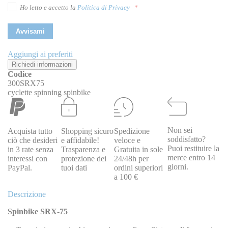
Ho letto e accetto la
Politica di Privacy
Avvisami
Aggiungi ai preferiti
Richiedi informazioni
Codice
300SRX75
cyclette spinning spinbike
Non sei
Acquista tutto
Shopping sicuro
Spedizione
soddisfatto?
ciò che desideri
e affidabile!
veloce e
Puoi restituire la
in 3 rate senza
Trasparenza e
Gratuita in sole
merce entro 14
interessi con
protezione dei
24/48h per
giorni.
PayPal.
tuoi dati
ordini superiori
a 100 €
Descrizione
Spinbike SRX-75