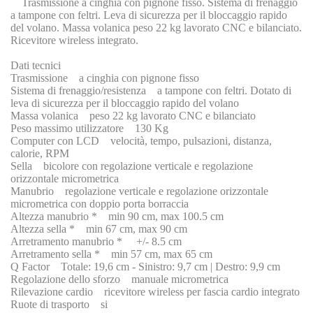
Trasmissione a cinghia con pignone fisso. Sistema di frenaggio
a tampone con feltri. Leva di sicurezza per il bloccaggio rapido
del volano. Massa volanica peso 22 kg lavorato CNC e bilanciato.
Ricevitore wireless integrato.
Dati tecnici
Trasmissione a cinghia con pignone fisso
Sistema di frenaggio/resistenza a tampone con feltri. Dotato di
leva di sicurezza per il bloccaggio rapido del volano
Massa volanica peso 22 kg lavorato CNC e bilanciato
Peso massimo utilizzatore 130 Kg
Computer con LCD velocità, tempo, pulsazioni, distanza,
calorie, RPM
Sella bicolore con regolazione verticale e regolazione
orizzontale micrometrica
Manubrio regolazione verticale e regolazione orizzontale
micrometrica con doppio porta borraccia
Altezza manubrio * min 90 cm, max 100.5 cm
Altezza sella * min 67 cm, max 90 cm
Arretramento manubrio * +/- 8.5 cm
Arretramento sella * min 57 cm, max 65 cm
Q Factor Totale: 19,6 cm - Sinistro: 9,7 cm | Destro: 9,9 cm
Regolazione dello sforzo manuale micrometrica
Rilevazione cardio ricevitore wireless per fascia cardio integrato
Ruote di trasporto si