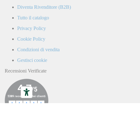
di
Diventa Rivenditore (B2B)
ricevere
comunicazioni
Tutto il catalogo
commerciali
da
Privacy Policy
parte
di
Cookie Policy
LaCiclomoto
o
Condizioni di vendita
da
terze
Gestisci cookie
parti.
Recensioni Verificate
ALL RIGHTS RESERVED ©LA
CICLOMOTO 2023
|
P.IVA