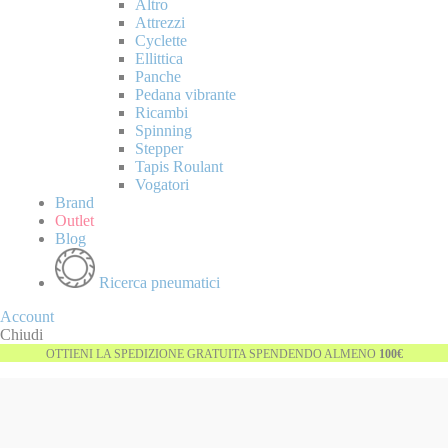
Altro
Attrezzi
Cyclette
Ellittica
Panche
Pedana vibrante
Ricambi
Spinning
Stepper
Tapis Roulant
Vogatori
Brand
Outlet
Blog
Ricerca pneumatici
Account
Chiudi
OTTIENI LA SPEDIZIONE GRATUITA SPENDENDO ALMENO
100€
Vai
Esaurito
alla
fine
della