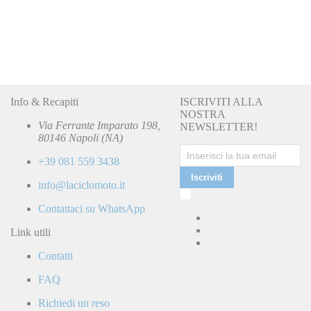
Info & Recapiti
ISCRIVITI ALLA
NOSTRA
Via Ferrante Imparato 198,
NEWSLETTER!
80146 Napoli (NA)
+39 081 559 3438
Iscriviti
info@laciclomoto.it
Ho
letto
Contattaci su WhatsApp
e
accetto
Link utili
la
Contatti
Politica
di
FAQ
Privacy
e
Richiedi un reso
confermo