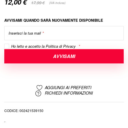
12,00 €
Special
17,99 €
(IVA inclusa)
Price
AVVISAMI QUANDO SARÀ NUOVAMENTE DISPONIBILE
Inserisci la tua mail
Ho letto e accetto la
Politica di Privacy
AVVISAMI
AGGIUNGI AI PREFERITI
RICHIEDI INFORMAZIONI
CODICE
002421539150
-