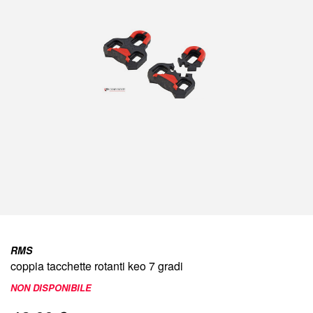
immagini
Vai
all'inizio
RMS
della
coppia tacchette rotanti keo 7 gradi
galleria
di
NON DISPONIBILE
immagini