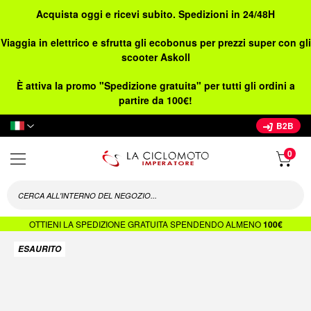
Acquista oggi e ricevi subito. Spedizioni in 24/48H
Viaggia in elettrico e sfrutta gli ecobonus per prezzi super con gli
scooter Askoll
È attiva la promo "Spedizione gratuita" per tutti gli ordini a
partire da 100€!
Lingua
B2B
OTTIENI LA SPEDIZIONE GRATUITA SPENDENDO ALMENO
100€
Vai
ESAURITO
alla
fine
della
galleria
di