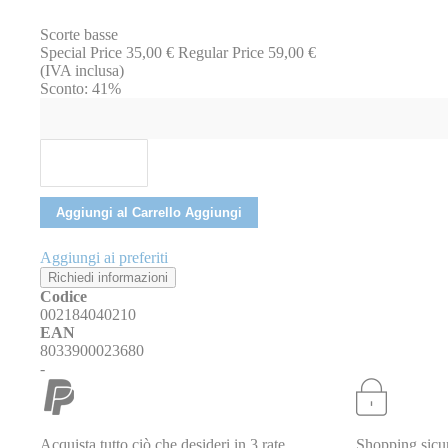
immagini
Scorte basse
Special Price
35,00 €
Regular Price
59,00 €
(IVA inclusa)
Sconto:
41%
Aggiungi al Carrello
Aggiungi
Aggiungi ai preferiti
Richiedi informazioni
Codice
002184040210
EAN
8033900023680
-
Acquista tutto ciò che desideri in 3 rate
Shopping sicur