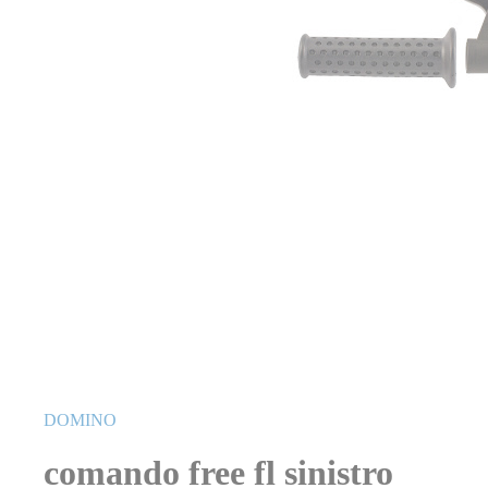
Vai
all'inizio
DOMINO
della
galleria
comando free fl sinistro
di