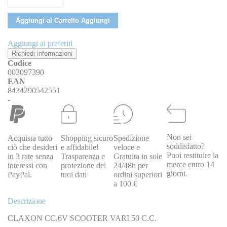
Aggiungi al Carrello
Aggiungi
Aggiungi ai preferiti
Richiedi informazioni
Codice
003097390
EAN
8434290542551
-
Non sei
Acquista tutto
Shopping sicuro
Spedizione
soddisfatto?
ciò che desideri
e affidabile!
veloce e
Puoi restituire la
in 3 rate senza
Trasparenza e
Gratuita in sole
merce entro 14
interessi con
protezione dei
24/48h per
giorni.
PayPal.
tuoi dati
ordini superiori
a 100 €
Descrizione
CLAXON CC.6V SCOOTER VARI 50 C.C.