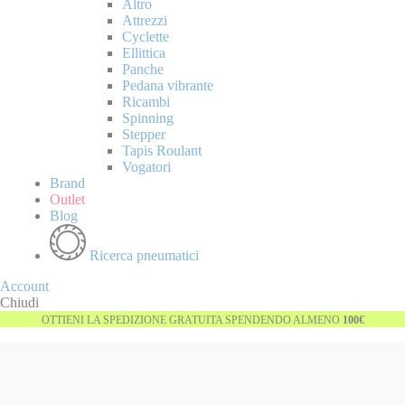
Altro
Attrezzi
Cyclette
Ellittica
Panche
Pedana vibrante
Ricambi
Spinning
Stepper
Tapis Roulant
Vogatori
Brand
Outlet
Blog
Ricerca pneumatici
Account
Chiudi
OTTIENI LA SPEDIZIONE GRATUITA SPENDENDO ALMENO
100€
Vai
-23%
alla
fine
della