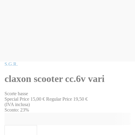
Vai
S.G.R.
all'inizio
della
claxon scooter cc.6v vari
galleria
di
immagini
Scorte basse
Special Price
15,00 €
Regular Price
19,50 €
(IVA inclusa)
Sconto:
23%