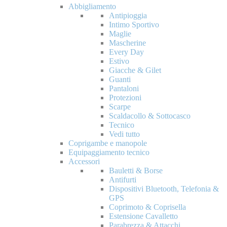
Abbigliamento
Antipioggia
Intimo Sportivo
Maglie
Mascherine
Every Day
Estivo
Giacche & Gilet
Guanti
Pantaloni
Protezioni
Scarpe
Scaldacollo & Sottocasco
Tecnico
Vedi tutto
Coprigambe e manopole
Equipaggiamento tecnico
Accessori
Bauletti & Borse
Antifurti
Dispositivi Bluetooth, Telefonia &
GPS
Coprimoto & Coprisella
Estensione Cavalletto
Parabrezza & Attacchi