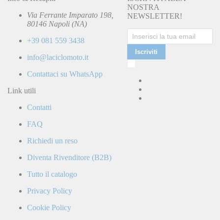
NOSTRA
Via Ferrante Imparato 198,
NEWSLETTER!
80146 Napoli (NA)
+39 081 559 3438
Iscriviti
info@laciclomoto.it
Ho
letto
Contattaci su WhatsApp
e
accetto
Link utili
la
Contatti
Politica
di
FAQ
Privacy
e
Richiedi un reso
confermo
di
Diventa Rivenditore (B2B)
ricevere
comunicazioni
Tutto il catalogo
commerciali
da
Privacy Policy
parte
di
Cookie Policy
LaCiclomoto