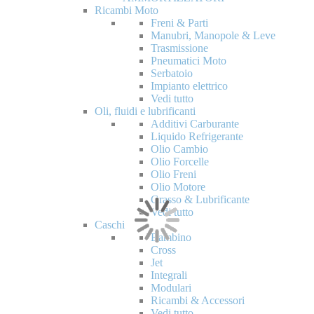
Ricambi Moto
Freni & Parti
Manubri, Manopole & Leve
Trasmissione
Pneumatici Moto
Serbatoio
Impianto elettrico
Vedi tutto
Oli, fluidi e lubrificanti
Additivi Carburante
Liquido Refrigerante
Olio Cambio
Olio Forcelle
Olio Freni
Olio Motore
Grasso & Lubrificante
Vedi tutto
Caschi
Bambino
Cross
Jet
Integrali
Modulari
Ricambi & Accessori
Vedi tutto