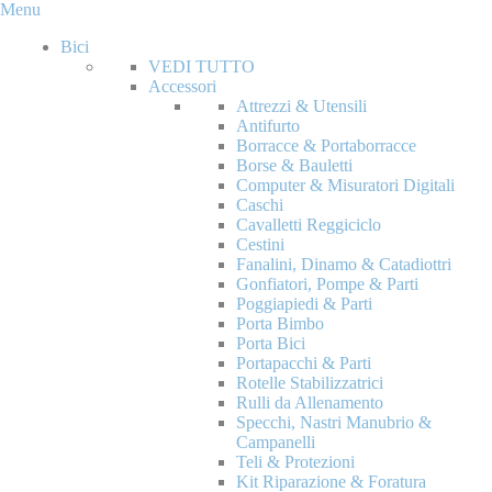
Menu
Bici
VEDI TUTTO
Accessori
Attrezzi & Utensili
Antifurto
Borracce & Portaborracce
Borse & Bauletti
Computer & Misuratori Digitali
Caschi
Cavalletti Reggiciclo
Cestini
Fanalini, Dinamo & Catadiottri
Gonfiatori, Pompe & Parti
Poggiapiedi & Parti
Porta Bimbo
Porta Bici
Portapacchi & Parti
Rotelle Stabilizzatrici
Rulli da Allenamento
Specchi, Nastri Manubrio &
Campanelli
Teli & Protezioni
Kit Riparazione & Foratura