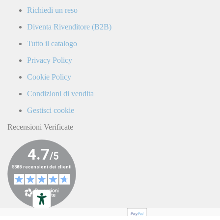
e
Richiedi un reso
confermo
di
Diventa Rivenditore (B2B)
ricevere
comunicazioni
Tutto il catalogo
commerciali
da
Privacy Policy
parte
di
Cookie Policy
LaCiclomoto
o
Condizioni di vendita
da
terze
Gestisci cookie
parti.
Recensioni Verificate