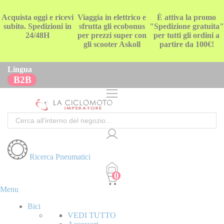
Acquista oggi e ricevi
Viaggia in elettrico e
È attiva la promo
subito. Spedizioni in
sfrutta gli ecobonus
"Spedizione gratuita"
24/48H
per prezzi super con
per tutti gli ordini a
gli scooter Askoll
partire da 100€!
Lingua
B2B
Cerca
Ricerca Pneumatici
Menu
Bici
VEDI TUTTO