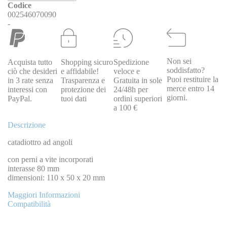
Codice
002546070090
-
Non sei
Acquista tutto
Shopping sicuro
Spedizione
soddisfatto?
ciò che desideri
e affidabile!
veloce e
Puoi restituire la
in 3 rate senza
Trasparenza e
Gratuita in sole
merce entro 14
interessi con
protezione dei
24/48h per
giorni.
PayPal.
tuoi dati
ordini superiori
a 100 €
Descrizione
catadiottro ad angoli
con perni a vite incorporati
interasse 80 mm
dimensioni: 110 x 50 x 20 mm
Maggiori Informazioni
Compatibilità