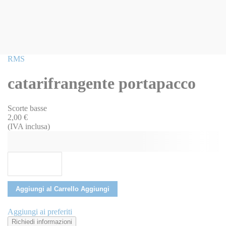
Vai
RMS
all'inizio
della
catarifrangente portapacco
galleria
di
immagini
Scorte basse
2,00 €
(IVA inclusa)
Aggiungi al Carrello
Aggiungi
Aggiungi ai preferiti
Richiedi informazioni