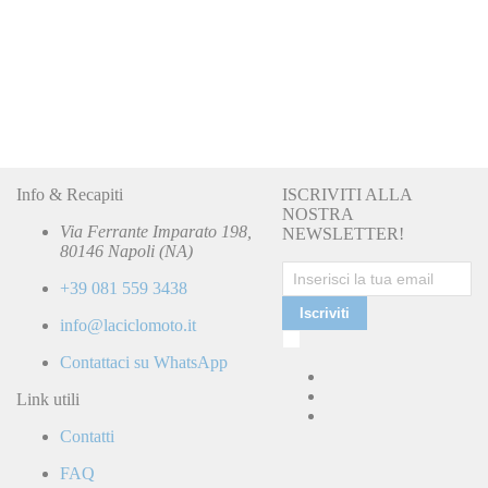
Info & Recapiti
ISCRIVITI ALLA
NOSTRA
Via Ferrante Imparato 198,
NEWSLETTER!
80146 Napoli (NA)
+39 081 559 3438
Iscriviti
info@laciclomoto.it
Ho
letto
Contattaci su WhatsApp
e
accetto
Link utili
la
Contatti
Politica
di
FAQ
Privacy