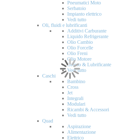
Pneumatici Moto
Serbatoio
Impianto elettrico
Vedi tutto
Oli, fluidi e lubrificanti
Additivi Carburante
Liquido Refrigerante
Olio Cambio
Olio Forcelle
Olio Freni
Olio Motore
Grasso & Lubrificante
Vedi tutto
Caschi
Bambino
Cross
Jet
Integrali
Modulari
Ricambi & Accessori
Vedi tutto
Quad
Aspirazione
Alimentazione
Elettrico