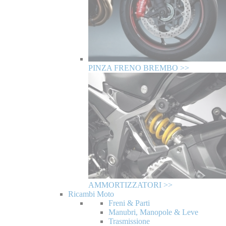
PINZA FRENO BREMBO >>
AMMORTIZZATORI >>
Ricambi Moto
Freni & Parti
Manubri, Manopole & Leve
Trasmissione