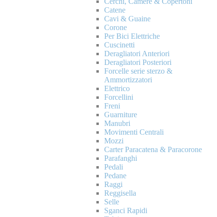
Cerchi, Camere & Copertoni
Catene
Cavi & Guaine
Corone
Per Bici Elettriche
Cuscinetti
Deragliatori Anteriori
Deragliatori Posteriori
Forcelle serie sterzo &
Ammortizzatori
Elettrico
Forcellini
Freni
Guarniture
Manubri
Movimenti Centrali
Mozzi
Carter Paracatena & Paracorone
Parafanghi
Pedali
Pedane
Raggi
Reggisella
Selle
Sganci Rapidi