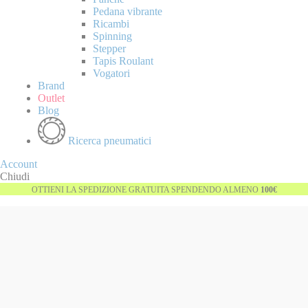
Pedana vibrante
Ricambi
Spinning
Stepper
Tapis Roulant
Vogatori
Brand
Outlet
Blog
Ricerca pneumatici
Account
Chiudi
OTTIENI LA SPEDIZIONE GRATUITA SPENDENDO ALMENO
100€
Vai
alla
fine
della
galleria
di
immagini