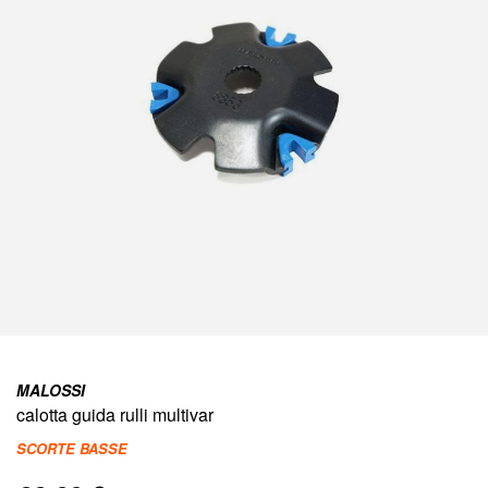
immagini
Vai
all'inizio
MALOSSI
della
calotta guida rulli multivar
galleria
di
SCORTE BASSE
immagini