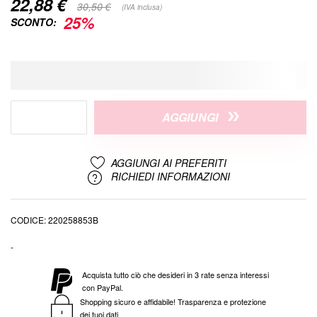
22,88 €
Special
30,50 €
(IVA inclusa)
Price
25%
SCONTO:
AGGIUNGI
AGGIUNGI AI PREFERITI
RICHIEDI INFORMAZIONI
CODICE
220258853B
-
Acquista tutto ciò che desideri in 3 rate senza interessi
con PayPal.
Shopping sicuro e affidabile! Trasparenza e protezione
dei tuoi dati