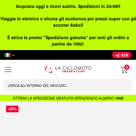
Acquista oggi e ricevi subito. Spedizioni in 24/48H
Viaggia in elettrico e sfrutta gli ecobonus per prezzi super con gli
scooter Askoll
È attiva la promo "Spedizione gratuita" per tutti gli ordini a
partire da 100€!
Lingua
B2B
OTTIENI LA SPEDIZIONE GRATUITA SPENDENDO ALMENO
100€
Vai
-25%
alla
fine
della
galleria
di