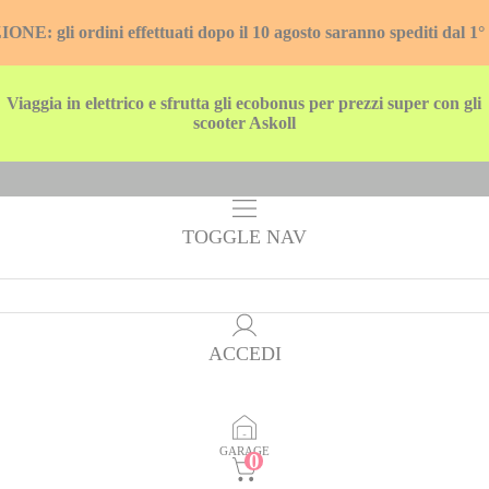
E: gli ordini effettuati dopo il 10 agosto saranno spediti dal 1°
Viaggia in elettrico e sfrutta gli ecobonus per prezzi super con gli
scooter Askoll
TOGGLE NAV
ACCEDI
GARAGE