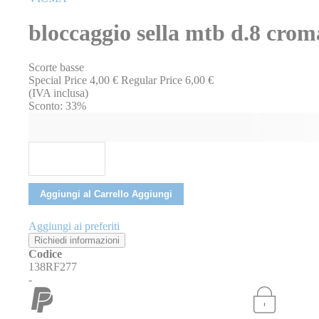
della
galleria
bloccaggio sella mtb d.8 crom
di
immagini
Scorte basse
Special Price
4,00 €
Regular Price
6,00 €
(IVA inclusa)
Sconto:
33%
Aggiungi al Carrello
Aggiungi
Aggiungi ai preferiti
Richiedi informazioni
Codice
138RF277
-