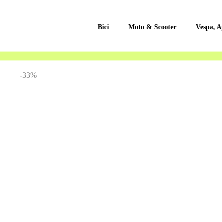
Bici
Moto & Scooter
Vespa, A
Vai
-33%
alla
fine
della
galleria
di
immagini