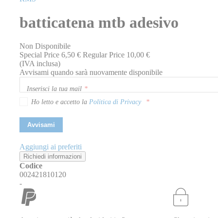
della
galleria
batticatena mtb adesivo
di
immagini
Non Disponibile
Special Price
6,50 €
Regular Price
10,00 €
(IVA inclusa)
Avvisami quando sarà nuovamente disponibile
Inserisci la tua mail
Ho letto e accetto la
Politica di Privacy
Avvisami
Aggiungi ai preferiti
Richiedi informazioni
Codice
002421810120
-