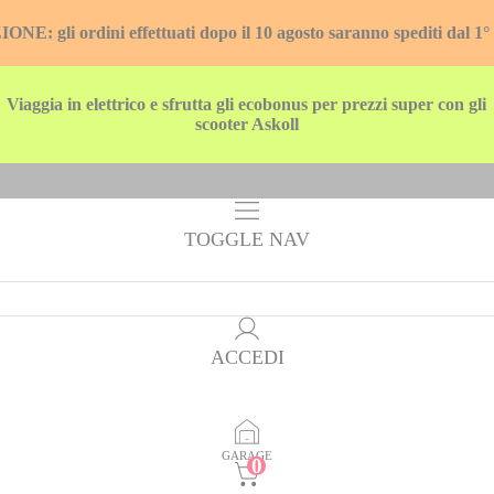
E: gli ordini effettuati dopo il 10 agosto saranno spediti dal 1°
Viaggia in elettrico e sfrutta gli ecobonus per prezzi super con gli
scooter Askoll
TOGGLE NAV
ACCEDI
GARAGE