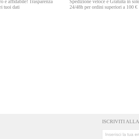
o e affidabile! Trasparenza
Spedizione veloce e Gratuita in sol
i tuoi dati
24/48h per ordini superiori a 100 €
ISCRIVITI AL