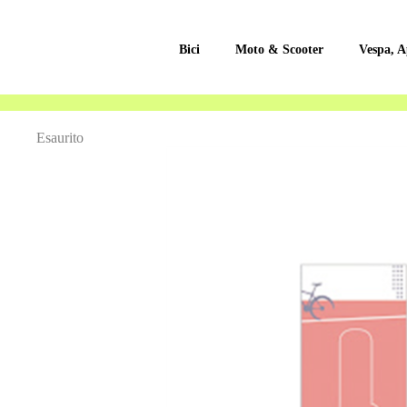
Bici
Moto & Scooter
Vespa, A
Vai
Esaurito
alla
fine
della
galleria
di
immagini