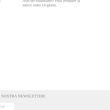
Non sei soddisfatto? Puoi restituire la
e
merce entro 14 giorni.
LA NOSTRA NEWSLETTER!