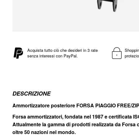
Vai
all'inizio
della
Acquista tutto ciò che desideri in 3 rate
Shoppin
senza interessi con PayPal.
protezio
galleria
di
immagini
DESCRIZIONE
Ammortizzatore posteriore FORSA PIAGGIO FREE
Forsa ammortizzatori, fondata nel 1987 e certificata I
Attualmente la gamma di prodotti realizzata da Forsa com
oltre 50 nazioni nel mondo.