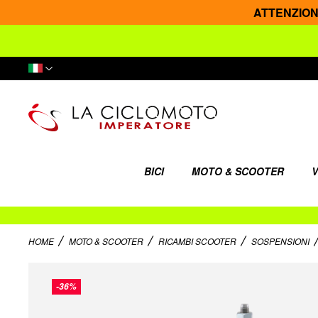
ATTENZIONE: 
Lingua
BICI
MOTO & SCOOTER
V
HOME
MOTO & SCOOTER
RICAMBI SCOOTER
SOSPENSIONI
Vai
alla
-36%
fine