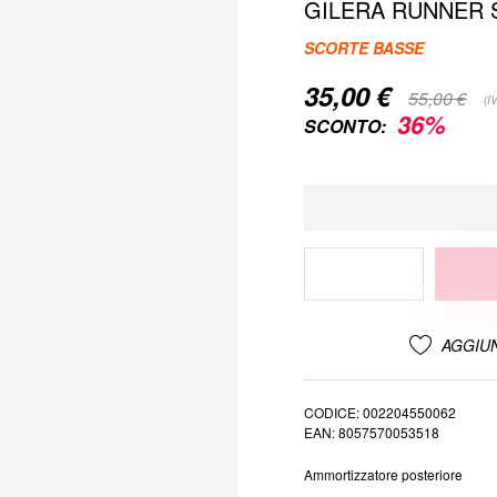
GILERA RUNNER 
SCORTE BASSE
35,00 €
Special
55,00 €
(I
Price
36%
SCONTO:
AGGIUN
CODICE
002204550062
EAN
8057570053518
Ammortizzatore posteriore