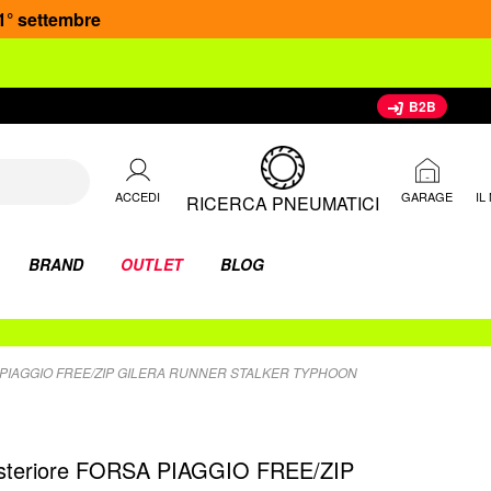
 1° settembre
B2B
ACCEDI
IL
GARAGE
RICERCA PNEUMATICI
BRAND
OUTLET
BLOG
PIAGGIO FREE/ZIP GILERA RUNNER STALKER TYPHOON
osteriore FORSA PIAGGIO FREE/ZIP