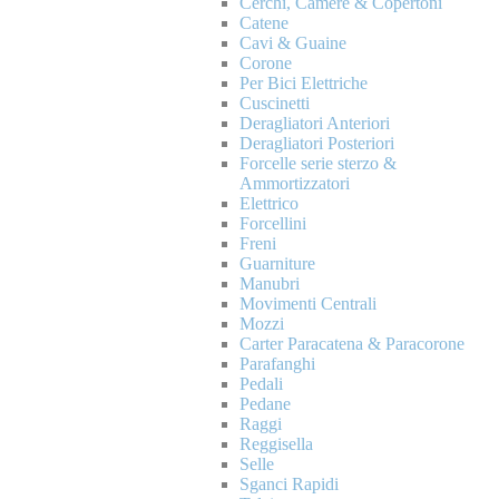
Cerchi, Camere & Copertoni
Catene
Cavi & Guaine
Corone
Per Bici Elettriche
Cuscinetti
Deragliatori Anteriori
Deragliatori Posteriori
Forcelle serie sterzo &
Ammortizzatori
Elettrico
Forcellini
Freni
Guarniture
Manubri
Movimenti Centrali
Mozzi
Carter Paracatena & Paracorone
Parafanghi
Pedali
Pedane
Raggi
Reggisella
Selle
Sganci Rapidi