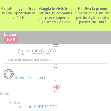
Acquista oggi e ricevi
Viaggia in elettrico e
È attiva la promo
subito. Spedizioni in
sfrutta gli ecobonus
"Spedizione gratuita"
24/48H
per prezzi super con
per tutti gli ordini a
gli scooter Askoll
partire da 100€!
Lingua
B2B
Cerca
Ricerca Pneumatici
Menu
Bici
VEDI TUTTO