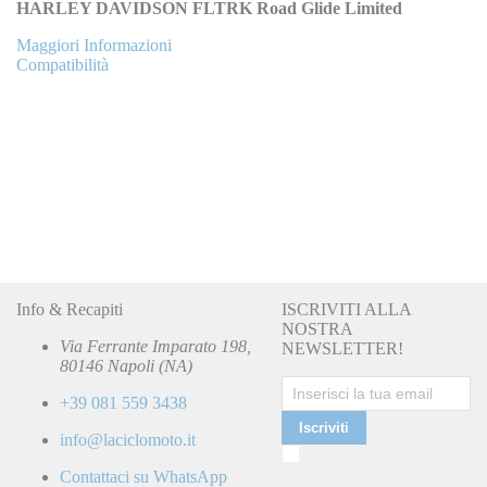
HARLEY DAVIDSON FLTRK Road Glide Limited
Maggiori Informazioni
Compatibilità
Info & Recapiti
ISCRIVITI ALLA
NOSTRA
Via Ferrante Imparato 198,
NEWSLETTER!
80146 Napoli (NA)
+39 081 559 3438
Iscriviti
info@laciclomoto.it
Ho
letto
Contattaci su WhatsApp