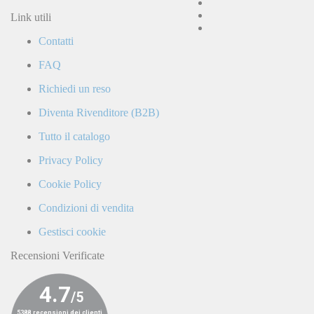
e
accetto
Link utili
la
Contatti
Politica
di
FAQ
Privacy
e
Richiedi un reso
confermo
di
Diventa Rivenditore (B2B)
ricevere
comunicazioni
Tutto il catalogo
commerciali
da
Privacy Policy
parte
di
Cookie Policy
LaCiclomoto
o
Condizioni di vendita
da
terze
Gestisci cookie
parti.
Recensioni Verificate