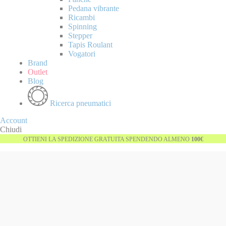
Pedana vibrante
Ricambi
Spinning
Stepper
Tapis Roulant
Vogatori
Brand
Outlet
Blog
Ricerca pneumatici
Account
Chiudi
OTTIENI LA SPEDIZIONE GRATUITA SPENDENDO ALMENO
100€
Vai
-10%
alla
fine
della
galleria
di
immagini