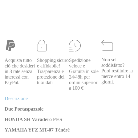
Non sei
Acquista tutto
Shopping sicuro
Spedizione
REVIVAL
soddisfatto?
ciò che desideri
e affidabile!
veloce e
PS61007
332PS61007
spazzole motorino di avviamento honsa
Puoi restituire la
in 3 rate senza
Trasparenza e
Gratuita in sole
sh varadero
merce entro 14
interessi con
protezione dei
24/48h per
Special Price
10,00 €
Regular Price
12,00 €
giorni.
PayPal.
tuoi dati
ordini superiori
a 100 €
Descrizione
Due Portaspazzole
HONDA SH Varadero FES
YAMAHA YFZ MT-07 Ténéré