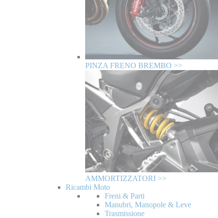
PINZA FRENO BREMBO >>
AMMORTIZZATORI >>
Ricambi Moto
Freni & Parti
Manubri, Manopole & Leve
Trasmissione