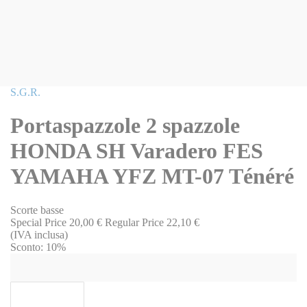
Vai
S.G.R.
all'inizio
della
Portaspazzole 2 spazzole
galleria
di
HONDA SH Varadero FES
immagini
YAMAHA YFZ MT-07 Ténéré
Scorte basse
Special Price
20,00 €
Regular Price
22,10 €
(IVA inclusa)
Sconto:
10%