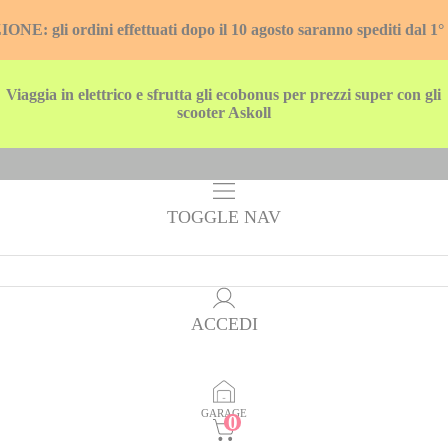
E: gli ordini effettuati dopo il 10 agosto saranno spediti dal 1°
Viaggia in elettrico e sfrutta gli ecobonus per prezzi super con gli
scooter Askoll
TOGGLE NAV
ACCEDI
GARAGE