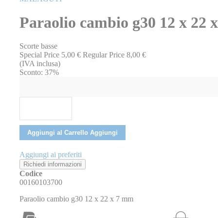
della
galleria
Paraolio cambio g30 12 x 2
di
immagini
Scorte basse
Special Price
5,00 €
Regular Price
8,00 €
(IVA inclusa)
Sconto:
37%
Aggiungi al Carrello
Aggiungi
Aggiungi ai preferiti
Richiedi informazioni
Codice
00160103700
Paraolio cambio g30 12 x 22 x 7 mm