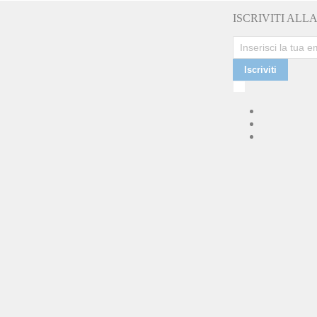
ISCRIVITI AL
Iscriviti
Ho
letto
e
accetto
la
Politica
di
Privacy
e
confermo
di
ricevere
comunicazioni
commerciali
da
parte
di
LaCiclomoto
o