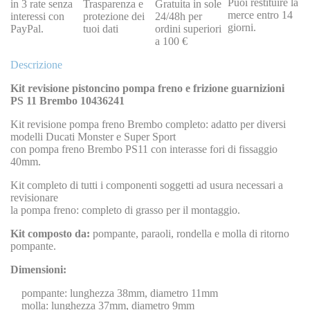
Puoi restituire la
in 3 rate senza
Trasparenza e
Gratuita in sole
merce entro 14
interessi con
protezione dei
24/48h per
giorni.
PayPal.
tuoi dati
ordini superiori
a 100 €
Descrizione
Kit revisione pistoncino pompa freno e frizione guarnizioni
PS 11 Brembo 10436241
Kit revisione pompa freno Brembo completo: adatto per diversi
modelli Ducati Monster e Super Sport
con pompa freno Brembo PS11 con interasse fori di fissaggio
40mm.
Kit completo di tutti i componenti soggetti ad usura necessari a
revisionare
la pompa freno: completo di grasso per il montaggio.
Kit composto da:
pompante, paraoli, rondella e molla di ritorno
pompante.
Dimensioni:
pompante: lunghezza 38mm, diametro 11mm
molla: lunghezza 37mm, diametro 9mm