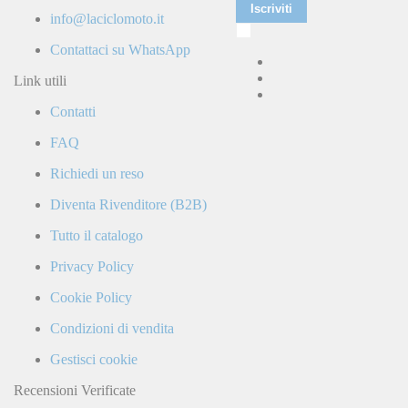
Iscriviti
info@laciclomoto.it
Ho
letto
Contattaci su WhatsApp
e
accetto
Link utili
la
Contatti
Politica
di
FAQ
Privacy
e
Richiedi un reso
confermo
di
Diventa Rivenditore (B2B)
ricevere
comunicazioni
Tutto il catalogo
commerciali
da
Privacy Policy
parte
di
Cookie Policy
LaCiclomoto
o
Condizioni di vendita
da
terze
Gestisci cookie
parti.
Recensioni Verificate