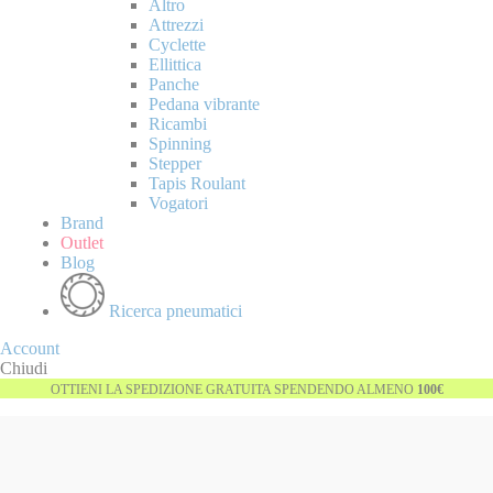
Altro
Attrezzi
Cyclette
Ellittica
Panche
Pedana vibrante
Ricambi
Spinning
Stepper
Tapis Roulant
Vogatori
Brand
Outlet
Blog
Ricerca pneumatici
Account
Chiudi
OTTIENI LA SPEDIZIONE GRATUITA SPENDENDO ALMENO
100€
Vai
Esaurito
alla
fine
della