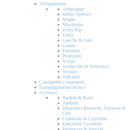
Abbigliamento
Antipioggia
Intimo Sportivo
Maglie
Mascherine
Every Day
Estivo
Giacche & Gilet
Guanti
Pantaloni
Protezioni
Scarpe
Scaldacollo & Sottocasco
Tecnico
Vedi tutto
Coprigambe e manopole
Equipaggiamento tecnico
Accessori
Bauletti & Borse
Antifurti
Dispositivi Bluetooth, Telefonia &
GPS
Coprimoto & Coprisella
Estensione Cavalletto
Parabrezza & Attacchi