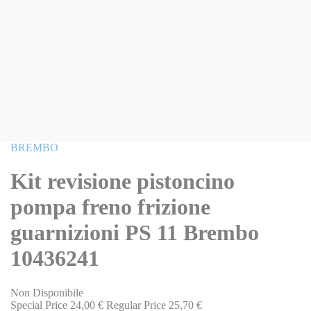
Vai
BREMBO
all'inizio
della
Kit revisione pistoncino
galleria
di
pompa freno frizione
immagini
guarnizioni PS 11 Brembo
10436241
Non Disponibile
Special Price
24,00 €
Regular Price
25,70 €