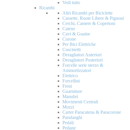
Vedi tutto
Ricambi
Altri Ricambi per Biciclette
Cassette, Ruote Libere & Pignoni
Cerchi, Camere & Copertoni
Catene
Cavi & Guaine
Corone
Per Bici Elettriche
Cuscinetti
Deragliatori Anteriori
Deragliatori Posteriori
Forcelle serie sterzo &
Ammortizzatori
Elettrico
Forcellini
Freni
Guarniture
Manubri
Movimenti Centrali
Mozzi
Carter Paracatena & Paracorone
Parafanghi
Pedali
Pedane