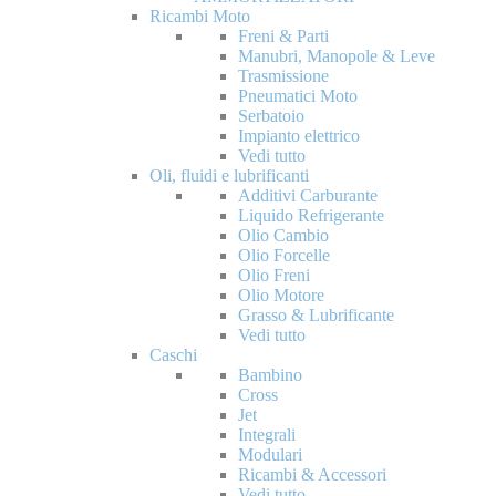
Ricambi Moto
Freni & Parti
Manubri, Manopole & Leve
Trasmissione
Pneumatici Moto
Serbatoio
Impianto elettrico
Vedi tutto
Oli, fluidi e lubrificanti
Additivi Carburante
Liquido Refrigerante
Olio Cambio
Olio Forcelle
Olio Freni
Olio Motore
Grasso & Lubrificante
Vedi tutto
Caschi
Bambino
Cross
Jet
Integrali
Modulari
Ricambi & Accessori
Vedi tutto