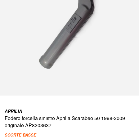
immagini
Vai
all'inizio
APRILIA
della
Fodero forcella sinistro Aprilia Scarabeo 50 1998-2009
galleria
di
originale AP8203637
immagini
SCORTE BASSE