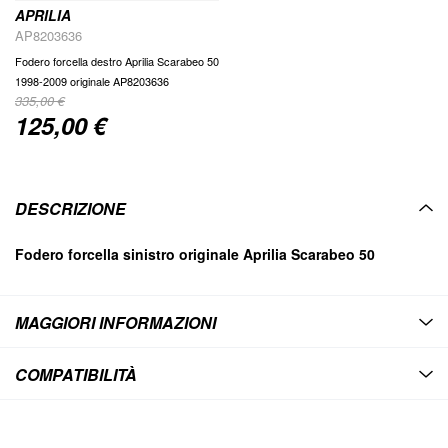
APRILIA
AP8203636
Fodero forcella destro Aprilia Scarabeo 50
1998-2009 originale AP8203636
335,00 €
125,00 €
Special
Price
DESCRIZIONE
Fodero forcella sinistro originale Aprilia Scarabeo 50
MAGGIORI INFORMAZIONI
COMPATIBILITÀ