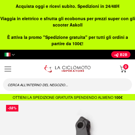
Acquista oggi e ricevi subito. Spedizioni in 24/48H
Viaggia in elettrico e sfrutta gli ecobonus per prezzi super con gli
scooter Askoll
È attiva la promo "Spedizione gratuita" per tutti gli ordini a
partire da 100€!
Lingua
B2B
OTTIENI LA SPEDIZIONE GRATUITA SPENDENDO ALMENO
100€
Vai
-58%
alla
fine
della
galleria
di