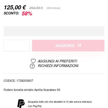
125,00 €
Special
294,90 €
(IVA inclusa)
Price
58%
SCONTO:
AGGIUNGI
AGGIUNGI AI PREFERITI
RICHIEDI INFORMAZIONI
CODICE
1728203637
Fodero forcella sinistro Aprilia Scarabeo 50
Acquista tutto ciò che desideri in 3 rate senza interessi
con PayPal.