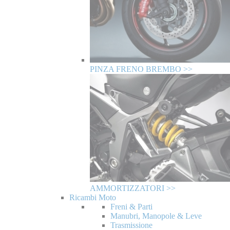
PINZA FRENO BREMBO >>
AMMORTIZZATORI >>
Ricambi Moto
Freni & Parti
Manubri, Manopole & Leve
Trasmissione