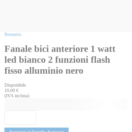
Vai
Bematrix
all'inizio
della
Fanale bici anteriore 1 watt
galleria
di
led bianco 2 funzioni flash
immagini
fisso alluminio nero
Disponibile
10,00 €
(IVA inclusa)