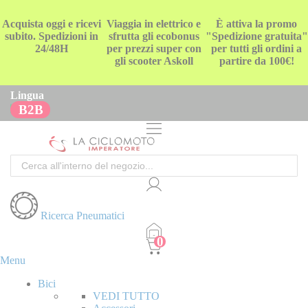
Acquista oggi e ricevi
Viaggia in elettrico e
È attiva la promo
subito. Spedizioni in
sfrutta gli ecobonus
"Spedizione gratuita"
24/48H
per prezzi super con
per tutti gli ordini a
gli scooter Askoll
partire da 100€!
Lingua
B2B
Cerca
Ricerca Pneumatici
Menu
Bici
VEDI TUTTO