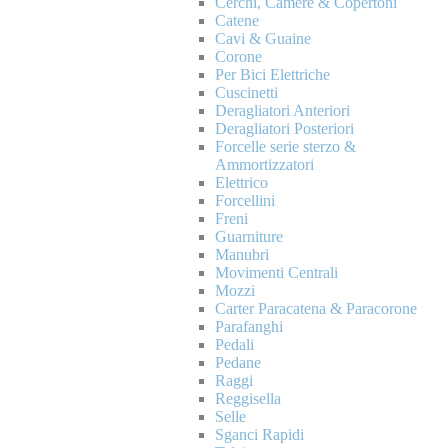
Cerchi, Camere & Copertoni
Catene
Cavi & Guaine
Corone
Per Bici Elettriche
Cuscinetti
Deragliatori Anteriori
Deragliatori Posteriori
Forcelle serie sterzo &
Ammortizzatori
Elettrico
Forcellini
Freni
Guarniture
Manubri
Movimenti Centrali
Mozzi
Carter Paracatena & Paracorone
Parafanghi
Pedali
Pedane
Raggi
Reggisella
Selle
Sganci Rapidi