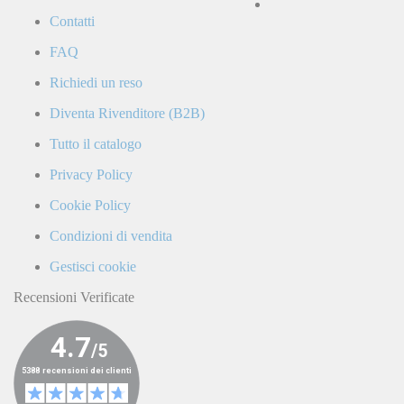
la
Contatti
Politica
di
FAQ
Privacy
e
Richiedi un reso
confermo
di
Diventa Rivenditore (B2B)
ricevere
comunicazioni
Tutto il catalogo
commerciali
da
Privacy Policy
parte
di
Cookie Policy
LaCiclomoto
o
Condizioni di vendita
da
terze
Gestisci cookie
parti.
Recensioni Verificate