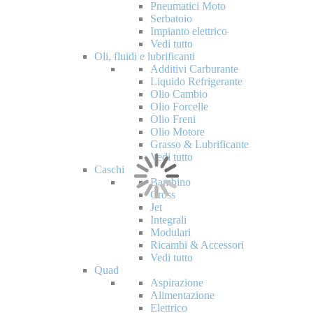
Pneumatici Moto
Serbatoio
Impianto elettrico
Vedi tutto
Oli, fluidi e lubrificanti
Additivi Carburante
Liquido Refrigerante
Olio Cambio
Olio Forcelle
Olio Freni
Olio Motore
Grasso & Lubrificante
Vedi tutto
Caschi
Bambino
Cross
Jet
Integrali
Modulari
Ricambi & Accessori
Vedi tutto
Quad
Aspirazione
Alimentazione
Elettrico