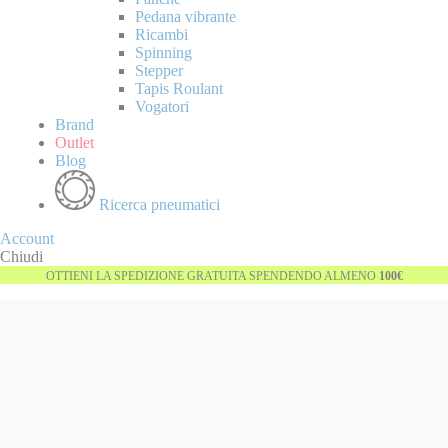
Pedana vibrante
Ricambi
Spinning
Stepper
Tapis Roulant
Vogatori
Brand
Outlet
Blog
Ricerca pneumatici
Account
Chiudi
OTTIENI LA SPEDIZIONE GRATUITA SPENDENDO ALMENO
100€
Vai
alla
fine
della
galleria
di
immagini