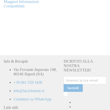
Maggiori Informazioni
Compatibilità
Info & Recapiti
ISCRIVITI ALLA
NOSTRA
Via Ferrante Imparato 198,
NEWSLETTER!
80146 Napoli (NA)
+39 081 559 3438
Iscriviti
info@laciclomoto.it
Ho
letto
Contattaci su WhatsApp
e
accetto
Link utili