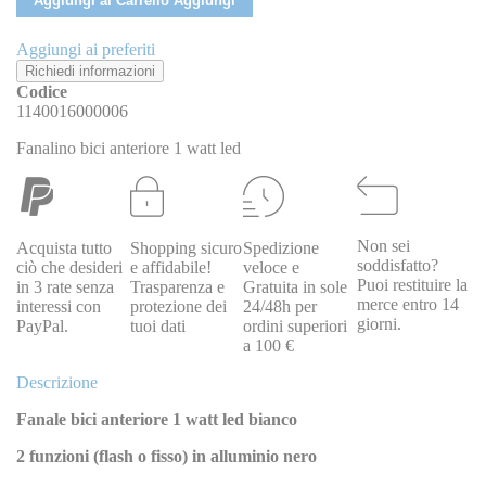
Aggiungi al Carrello
Aggiungi
Aggiungi ai preferiti
Richiedi informazioni
Codice
1140016000006
Fanalino bici anteriore 1 watt led
Non sei
Acquista tutto
Shopping sicuro
Spedizione
soddisfatto?
ciò che desideri
e affidabile!
veloce e
Puoi restituire la
in 3 rate senza
Trasparenza e
Gratuita in sole
merce entro 14
interessi con
protezione dei
24/48h per
giorni.
PayPal.
tuoi dati
ordini superiori
a 100 €
Descrizione
Fanale bici anteriore 1 watt led bianco
2 funzioni (flash o fisso) in alluminio nero