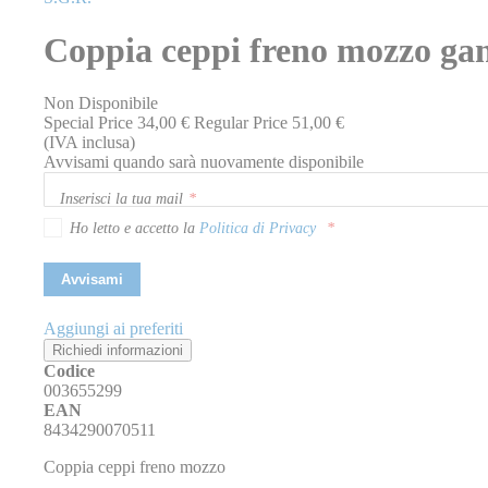
della
galleria
Coppia ceppi freno mozzo g
di
immagini
Non Disponibile
Special Price
34,00 €
Regular Price
51,00 €
(IVA inclusa)
Avvisami quando sarà nuovamente disponibile
Inserisci la tua mail
Ho letto e accetto la
Politica di Privacy
Avvisami
Aggiungi ai preferiti
Richiedi informazioni
Codice
003655299
EAN
8434290070511
Coppia ceppi freno mozzo