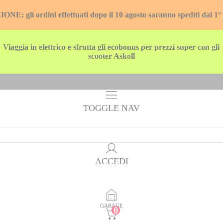
E: gli ordini effettuati dopo il 10 agosto saranno spediti dal 1°
Viaggia in elettrico e sfrutta gli ecobonus per prezzi super con gli
scooter Askoll
TOGGLE NAV
ACCEDI
GARAGE