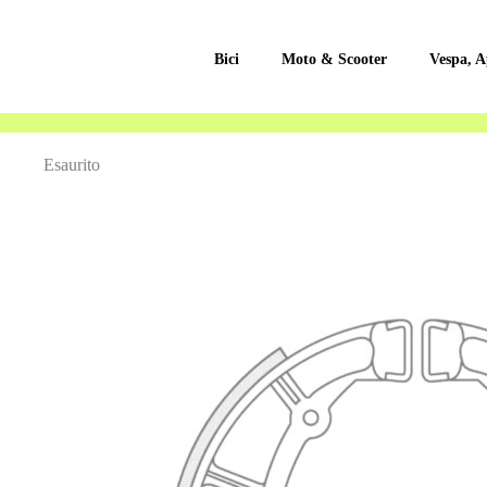
Bici
Moto & Scooter
Vespa, A
Vai
Esaurito
alla
fine
della
galleria
di
immagini