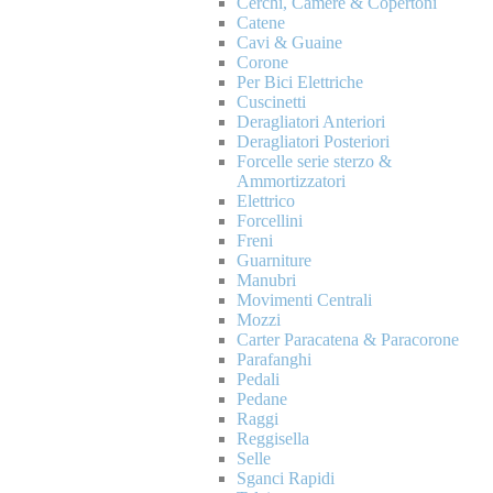
Cerchi, Camere & Copertoni
Catene
Cavi & Guaine
Corone
Per Bici Elettriche
Cuscinetti
Deragliatori Anteriori
Deragliatori Posteriori
Forcelle serie sterzo &
Ammortizzatori
Elettrico
Forcellini
Freni
Guarniture
Manubri
Movimenti Centrali
Mozzi
Carter Paracatena & Paracorone
Parafanghi
Pedali
Pedane
Raggi
Reggisella
Selle
Sganci Rapidi