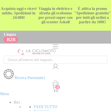
Acquista oggi e ricevi
Viaggia in elettrico e
È attiva la promo
subito. Spedizioni in
sfrutta gli ecobonus
"Spedizione gratuita"
24/48H
per prezzi super con
per tutti gli ordini a
gli scooter Askoll
partire da 100€!
Lingua
B2B
Cerca
Ricerca Pneumatici
Menu
Bici
VEDI TUTTO