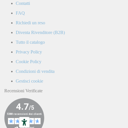
Contatti
Politica
di
FAQ
Privacy
e
Richiedi un reso
confermo
di
Diventa Rivenditore (B2B)
ricevere
comunicazioni
Tutto il catalogo
commerciali
da
Privacy Policy
parte
di
Cookie Policy
LaCiclomoto
o
Condizioni di vendita
da
terze
Gestisci cookie
parti.
Recensioni Verificate