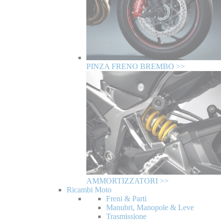
PINZA FRENO BREMBO >>
AMMORTIZZATORI >>
Ricambi Moto
Freni & Parti
Manubri, Manopole & Leve
Trasmissione