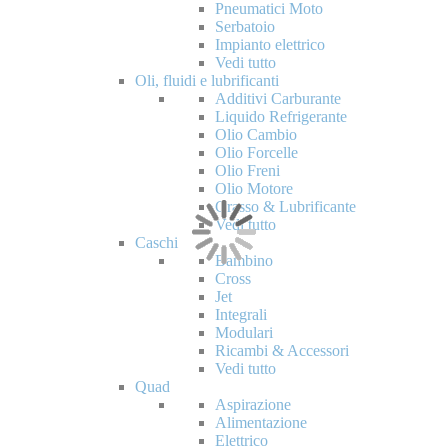
Pneumatici Moto
Serbatoio
Impianto elettrico
Vedi tutto
Oli, fluidi e lubrificanti
Additivi Carburante
Liquido Refrigerante
Olio Cambio
Olio Forcelle
Olio Freni
Olio Motore
Grasso & Lubrificante
Vedi tutto
Caschi
Bambino
Cross
Jet
Integrali
Modulari
Ricambi & Accessori
Vedi tutto
Quad
Aspirazione
Alimentazione
Elettrico