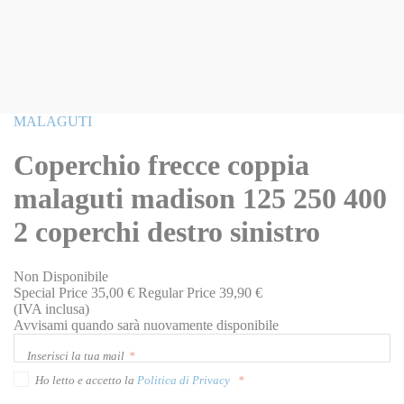
Vai
MALAGUTI
all'inizio
della
Coperchio frecce coppia
galleria
di
malaguti madison 125 250 400
immagini
2 coperchi destro sinistro
Non Disponibile
Special Price
35,00 €
Regular Price
39,90 €
(IVA inclusa)
Avvisami quando sarà nuovamente disponibile
Inserisci la tua mail
Ho letto e accetto la
Politica di Privacy