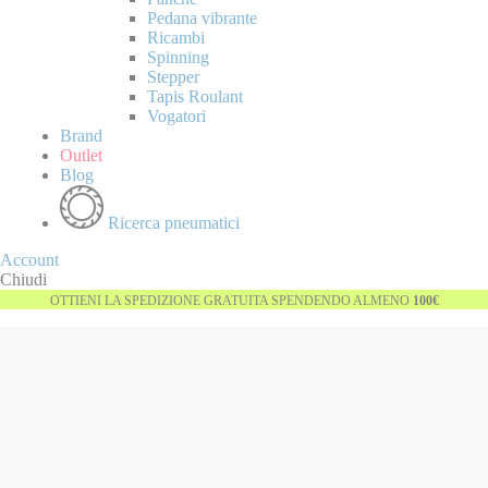
Pedana vibrante
Ricambi
Spinning
Stepper
Tapis Roulant
Vogatori
Brand
Outlet
Blog
Ricerca pneumatici
Account
Chiudi
OTTIENI LA SPEDIZIONE GRATUITA SPENDENDO ALMENO
100€
Vai
Esaurito
alla
fine
della
galleria
di
immagini