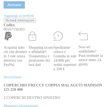
Avvisami
Aggiungi ai preferiti
Richiedi informazioni
Codice
00107150303
Non sei
Acquista tutto
Shopping sicuro
Spedizione
soddisfatto?
ciò che desideri
e affidabile!
veloce e
Puoi restituire la
in 3 rate senza
Trasparenza e
Gratuita in sole
merce entro 14
interessi con
protezione dei
24/48h per
giorni.
PayPal.
tuoi dati
ordini superiori
a 100 €
Descrizione
COPERCHIO FRECCE COPPIA MALAGUTI MADISON
125 250 400
2 COPERCHI DESTRO SINISTRO
Maggiori Informazioni