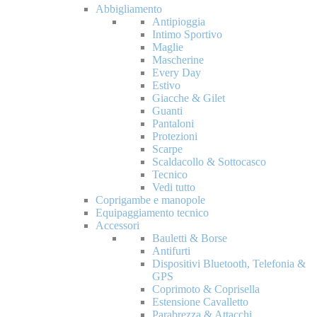
Abbigliamento
Antipioggia
Intimo Sportivo
Maglie
Mascherine
Every Day
Estivo
Giacche & Gilet
Guanti
Pantaloni
Protezioni
Scarpe
Scaldacollo & Sottocasco
Tecnico
Vedi tutto
Coprigambe e manopole
Equipaggiamento tecnico
Accessori
Bauletti & Borse
Antifurti
Dispositivi Bluetooth, Telefonia &
GPS
Coprimoto & Coprisella
Estensione Cavalletto
Parabrezza & Attacchi