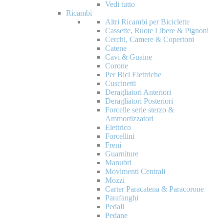
Vedi tutto
Ricambi
Altri Ricambi per Biciclette
Cassette, Ruote Libere & Pignoni
Cerchi, Camere & Copertoni
Catene
Cavi & Guaine
Corone
Per Bici Elettriche
Cuscinetti
Deragliatori Anteriori
Deragliatori Posteriori
Forcelle serie sterzo &
Ammortizzatori
Elettrico
Forcellini
Freni
Guarniture
Manubri
Movimenti Centrali
Mozzi
Carter Paracatena & Paracorone
Parafanghi
Pedali
Pedane