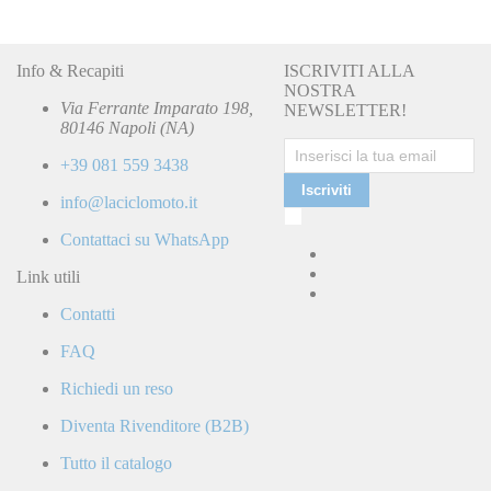
Info & Recapiti
ISCRIVITI ALLA
NOSTRA
Via Ferrante Imparato 198,
NEWSLETTER!
80146 Napoli (NA)
+39 081 559 3438
Iscriviti
info@laciclomoto.it
Ho
letto
Contattaci su WhatsApp
e
accetto
Link utili
la
Contatti
Politica
di
FAQ
Privacy
e
Richiedi un reso
confermo
di
Diventa Rivenditore (B2B)
ricevere
comunicazioni
Tutto il catalogo
commerciali