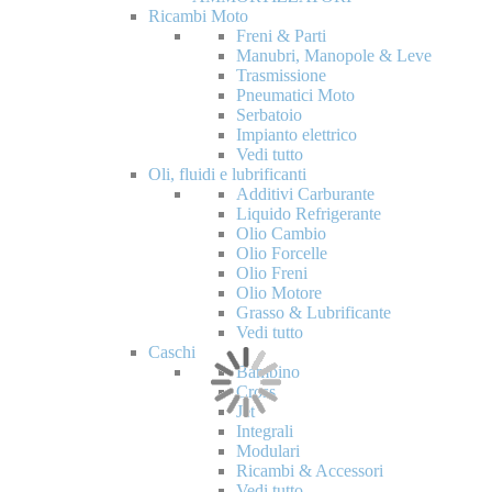
Ricambi Moto
Freni & Parti
Manubri, Manopole & Leve
Trasmissione
Pneumatici Moto
Serbatoio
Impianto elettrico
Vedi tutto
Oli, fluidi e lubrificanti
Additivi Carburante
Liquido Refrigerante
Olio Cambio
Olio Forcelle
Olio Freni
Olio Motore
Grasso & Lubrificante
Vedi tutto
Caschi
Bambino
Cross
Jet
Integrali
Modulari
Ricambi & Accessori
Vedi tutto