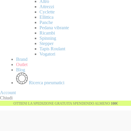
Altro
Attrezzi
Cyclette
Ellittica
Panche
Pedana vibrante
Ricambi
Spinning
Stepper
Tapis Roulant
Vogatori
Brand
Outlet
Blog
Ricerca pneumatici
Account
Chiudi
OTTIENI LA SPEDIZIONE GRATUITA SPENDENDO ALMENO
100€
Vai
-23%
alla
fine
della