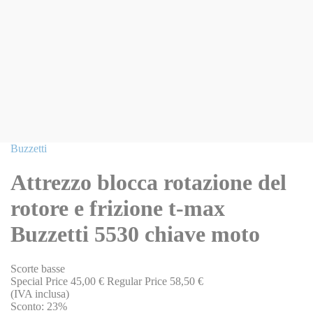
Vai
Buzzetti
all'inizio
della
Attrezzo blocca rotazione del
galleria
di
rotore e frizione t-max
immagini
Buzzetti 5530 chiave moto
Scorte basse
Special Price
45,00 €
Regular Price
58,50 €
(IVA inclusa)
Sconto:
23%