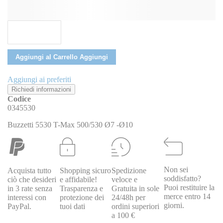
Aggiungi al Carrello
Aggiungi
Aggiungi ai preferiti
Richiedi informazioni
Codice
0345530
Buzzetti 5530 T-Max 500/530 Ø7 -Ø10
Non sei
Acquista tutto
Shopping sicuro
Spedizione
soddisfatto?
ciò che desideri
e affidabile!
veloce e
Puoi restituire la
in 3 rate senza
Trasparenza e
Gratuita in sole
merce entro 14
interessi con
protezione dei
24/48h per
giorni.
PayPal.
tuoi dati
ordini superiori
a 100 €