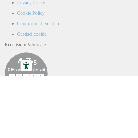
da
Privacy Policy
parte
di
Cookie Policy
LaCiclomoto
o
Condizioni di vendita
da
terze
Gestisci cookie
parti.
Recensioni Verificate
ALL RIGHTS RESERVED ©LA
CICLOMOTO 2023
|
P.IVA
04787350638
|
CREDITS