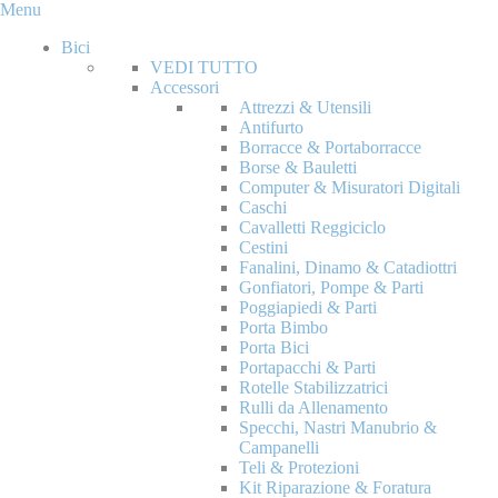
Menu
Bici
VEDI TUTTO
Accessori
Attrezzi & Utensili
Antifurto
Borracce & Portaborracce
Borse & Bauletti
Computer & Misuratori Digitali
Caschi
Cavalletti Reggiciclo
Cestini
Fanalini, Dinamo & Catadiottri
Gonfiatori, Pompe & Parti
Poggiapiedi & Parti
Porta Bimbo
Porta Bici
Portapacchi & Parti
Rotelle Stabilizzatrici
Rulli da Allenamento
Specchi, Nastri Manubrio &
Campanelli
Teli & Protezioni
Kit Riparazione & Foratura