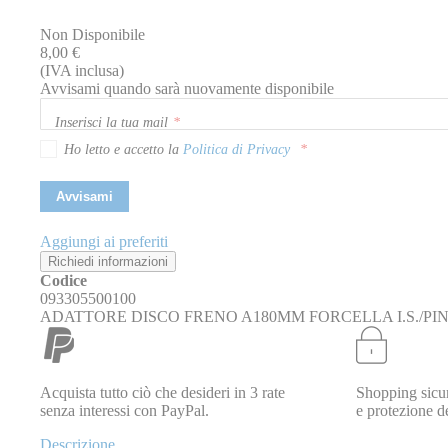
immagini
Non Disponibile
8,00 €
(IVA inclusa)
Avvisami quando sarà nuovamente disponibile
Inserisci la tua mail
Ho letto e accetto la
Politica di Privacy
Avvisami
Aggiungi ai preferiti
Richiedi informazioni
Codice
093305500100
ADATTORE DISCO FRENO A180MM FORCELLA I.S./PIN
Acquista tutto ciò che desideri in 3 rate
Shopping sicur
senza interessi con PayPal.
e protezione de
Descrizione