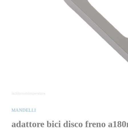
Vai
all'inizio
MANDELLI
della
galleria
adattore bici disco freno a180
di