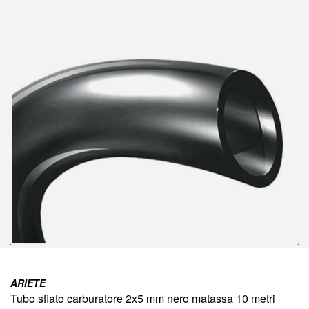
della
galleria
di
immagini
Vai
all'inizio
ARIETE
della
Tubo sfiato carburatore 2x5 mm nero matassa 10 metri
galleria