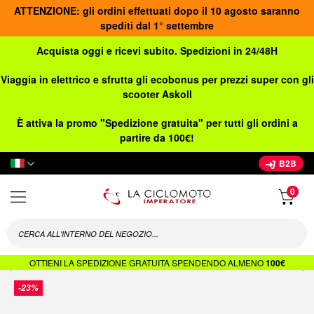
ATTENZIONE: gli ordini effettuati dopo il 10 agosto saranno
spediti dal 1° settembre
Acquista oggi e ricevi subito. Spedizioni in 24/48H
Viaggia in elettrico e sfrutta gli ecobonus per prezzi super con gli
scooter Askoll
È attiva la promo "Spedizione gratuita" per tutti gli ordini a
partire da 100€!
Lingua
B2B
OTTIENI LA SPEDIZIONE GRATUITA SPENDENDO ALMENO
100€
Vai
-23%
alla
fine