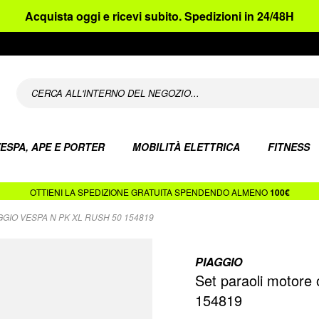
Acquista oggi e ricevi subito. Spedizioni in 24/48H
ESPA, APE E PORTER
MOBILITÀ ELETTRICA
FITNESS
OTTIENI LA SPEDIZIONE GRATUITA SPENDENDO ALMENO
100€
GGIO VESPA N PK XL RUSH 50 154819
PIAGGIO
Set paraoli motore
154819