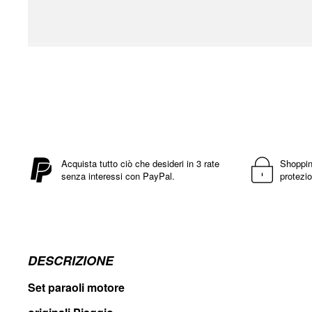
Vai
all'inizio
della
galleria
di
immagini
Acquista tutto ciò che desideri in 3 rate
Shoppin
senza interessi con PayPal.
protezio
DESCRIZIONE
Set paraoli motore