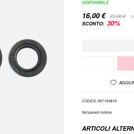
DISPONIBILE
16,00 €
Special
23,00 €
(I
Price
30%
SCONTO:
AGGIUN
CODICE
067154819
Set paraoli motore
ARTICOLI ALTERN