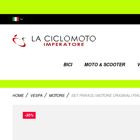
Lingua
BICI
MOTO & SCOOTER
V
HOME
VESPA
MOTORE
SET PARAOLI MOTORE ORIGINALI PIA
Vai
alla
-30%
fine
della
galleria