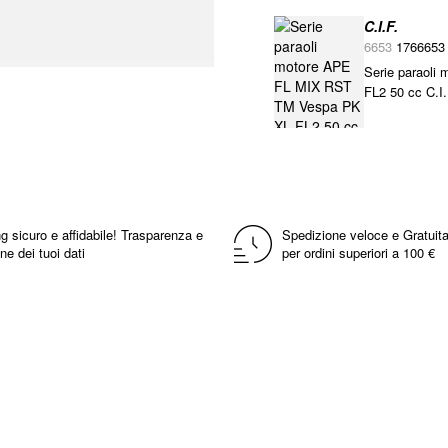
C.I.F.
6653
1766653
Serie paraol
FL2 50 cc C.I.
g sicuro e affidabile! Trasparenza e
Spedizione veloce e Gratuita
ne dei tuoi dati
per ordini superiori a 100 €