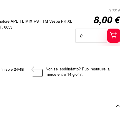
9,75 €
8,00 €
Special
i motore APE FL MIX RST TM Vespa PK XL
Price
F. 6653
Non sei soddisfatto? Puoi restituire la
 in sole 24/48h
merce entro 14 giorni.