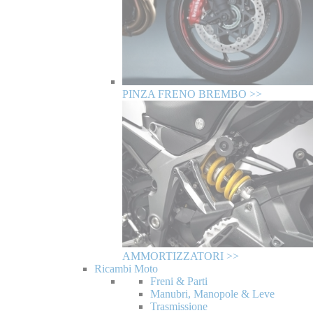
PINZA FRENO BREMBO >>
AMMORTIZZATORI >>
Ricambi Moto
Freni & Parti
Manubri, Manopole & Leve
Trasmissione