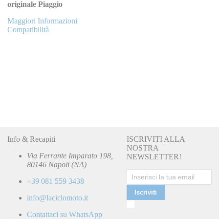
originale Piaggio
Maggiori Informazioni
Compatibilità
Info & Recapiti
ISCRIVITI ALLA
NOSTRA
Via Ferrante Imparato 198,
NEWSLETTER!
80146 Napoli (NA)
+39 081 559 3438
Iscriviti
info@laciclomoto.it
Ho
letto
Contattaci su WhatsApp