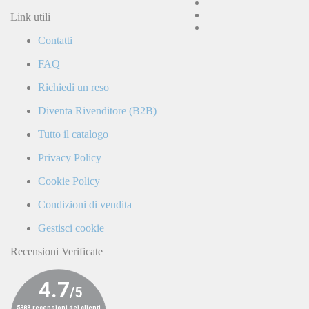
e
accetto
Link utili
la
Contatti
Politica
di
FAQ
Privacy
e
Richiedi un reso
confermo
di
Diventa Rivenditore (B2B)
ricevere
comunicazioni
Tutto il catalogo
commerciali
da
Privacy Policy
parte
di
Cookie Policy
LaCiclomoto
o
Condizioni di vendita
da
terze
Gestisci cookie
parti.
Recensioni Verificate