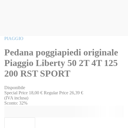
Vai
PIAGGIO
all'inizio
della
Pedana poggiapiedi originale
galleria
di
Piaggio Liberty 50 2T 4T 125
immagini
200 RST SPORT
Disponibile
Special Price
18,00 €
Regular Price
26,39 €
(IVA inclusa)
Sconto:
32%