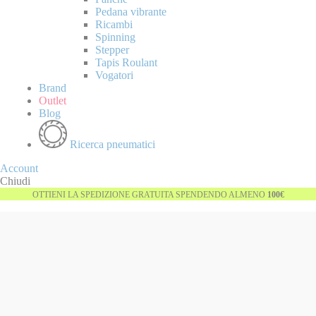
Pedana vibrante
Ricambi
Spinning
Stepper
Tapis Roulant
Vogatori
Brand
Outlet
Blog
Ricerca pneumatici
Account
Chiudi
OTTIENI LA SPEDIZIONE GRATUITA SPENDENDO ALMENO
100€
Vai
-32%
alla
fine
della
galleria
di
immagini