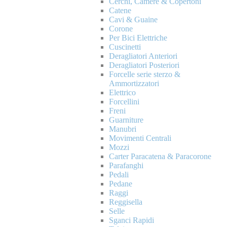
Cerchi, Camere & Copertoni
Catene
Cavi & Guaine
Corone
Per Bici Elettriche
Cuscinetti
Deragliatori Anteriori
Deragliatori Posteriori
Forcelle serie sterzo &
Ammortizzatori
Elettrico
Forcellini
Freni
Guarniture
Manubri
Movimenti Centrali
Mozzi
Carter Paracatena & Paracorone
Parafanghi
Pedali
Pedane
Raggi
Reggisella
Selle
Sganci Rapidi