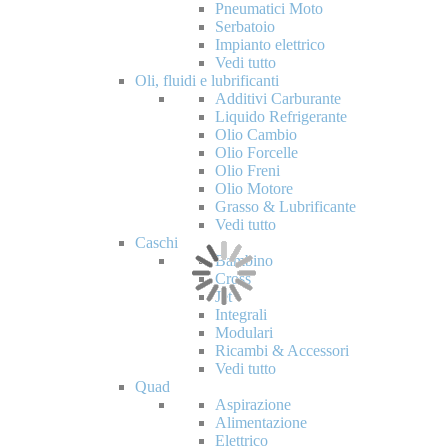
Pneumatici Moto
Serbatoio
Impianto elettrico
Vedi tutto
Oli, fluidi e lubrificanti
Additivi Carburante
Liquido Refrigerante
Olio Cambio
Olio Forcelle
Olio Freni
Olio Motore
Grasso & Lubrificante
Vedi tutto
Caschi
Bambino
Cross
Jet
Integrali
Modulari
Ricambi & Accessori
Vedi tutto
Quad
Aspirazione
Alimentazione
Elettrico