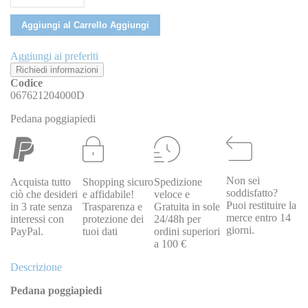
Aggiungi al Carrello
Aggiungi
Aggiungi ai preferiti
Richiedi informazioni
Codice
067621204000D
Pedana poggiapiedi
Non sei
Acquista tutto
Shopping sicuro
Spedizione
soddisfatto?
ciò che desideri
e affidabile!
veloce e
Puoi restituire la
in 3 rate senza
Trasparenza e
Gratuita in sole
merce entro 14
interessi con
protezione dei
24/48h per
giorni.
PayPal.
tuoi dati
ordini superiori
a 100 €
Descrizione
Pedana poggiapiedi