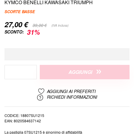
di
KYMCO BENELLI KAWASAKI TRIUMPH
immagini
SCORTE BASSE
27,00 €
Special
39,00 €
(IVA inclusa)
Price
31%
SCONTO:
AGGIUNGI
AGGIUNGI AI PREFERITI
RICHIEDI INFORMAZIONI
CODICE
18807SU1215
EAN
8020584637142
La pastiglia 07SU1215 è sinonimo di affidabilità