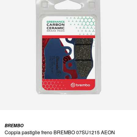
della
galleria
di
immagini
Vai
all'inizio
BREMBO
della
Coppia pastiglie freno BREMBO 07SU1215 AEON
galleria