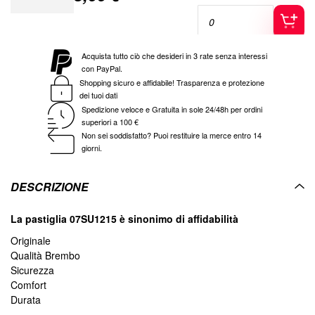
Price
SBS
Acquista tutto ciò che desideri in 3 rate senza interessi
656163HM
003656163HM
con PayPal.
Shopping sicuro e affidabile! Trasparenza e protezione
pastiglie freno anteriori 163 hm sbs
dei tuoi dati
10,00 €
Special
Spedizione veloce e Gratuita in sole 24/48h per ordini
Price
superiori a 100 €
Non sei soddisfatto? Puoi restituire la merce entro 14
giorni.
SBS
65619705
00365619705
DESCRIZIONE
Pastiglie freno SBS 197MS per maxi scooter Burgman People
Geopolis Ninja
La pastiglia 07SU1215 è sinonimo di affidabilità
21,00 €
Special
Price
Originale
Qualità Brembo
Sicurezza
Comfort
SBS
Durata
6566110
0036566110