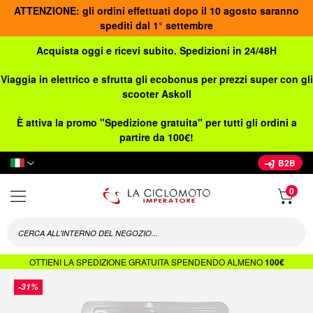
ATTENZIONE: gli ordini effettuati dopo il 10 agosto saranno
spediti dal 1° settembre
Acquista oggi e ricevi subito. Spedizioni in 24/48H
Viaggia in elettrico e sfrutta gli ecobonus per prezzi super con gli
scooter Askoll
È attiva la promo "Spedizione gratuita" per tutti gli ordini a
partire da 100€!
Lingua
B2B
OTTIENI LA SPEDIZIONE GRATUITA SPENDENDO ALMENO
100€
Vai
-31%
alla
fine