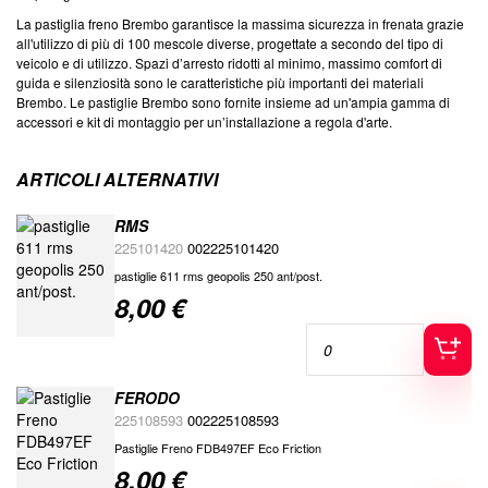
La pastiglia freno Brembo garantisce la massima sicurezza in frenata grazie
all'utilizzo di più di 100 mescole diverse, progettate a secondo del tipo di
veicolo e di utilizzo. Spazi d’arresto ridotti al minimo, massimo comfort di
guida e silenziosità sono le caratteristiche più importanti dei materiali
Brembo. Le pastiglie Brembo sono fornite insieme ad un'ampia gamma di
accessori e kit di montaggio per un’installazione a regola d'arte.
ARTICOLI ALTERNATIVI
RMS
225101420
002225101420
pastiglie 611 rms geopolis 250 ant/post.
8,00 €
Special
Price
FERODO
225108593
002225108593
Pastiglie Freno FDB497EF Eco Friction
8,00 €
Special