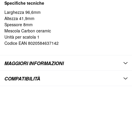
Specifiche tecniche
pastiglie freno 611 hf sbs
27,00 €
Special
Larghezza 96,6mm
Price
Altezza 41,9mm
Spessore 8mm
Mescola Carbon ceramic
BERGAMASCHI
Unità per scatola 1
R1622800
023R1622800
Codice EAN 8020584637142
pastiglie freno 197 (ex 611) ebc sfa228
11,00 €
Special
Price
MAGGIORI INFORMAZIONI
COMPATIBILITÀ
EBC BRAKES
R2322800
023R2322800
Pastiglie freno ebc fa228 carbon semi sinterizzata kymco agility
burgman
10,00 €
Special
Price