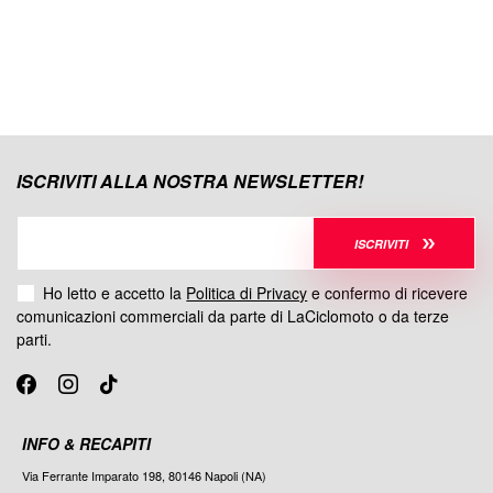
BREMBO
07SU12SP
18807SU12SP
Pastiglie freno posteriori BREMBO SP 07SU12SP BENELLI
KAWASAKI TRIUMPH HOREX
33,00 €
Special
Price
ISCRIVITI ALLA NOSTRA NEWSLETTER!
ISCRIVITI
Ho letto e accetto la
Politica di Privacy
e confermo di ricevere
comunicazioni commerciali da parte di LaCiclomoto o da terze
parti.
INFO & RECAPITI
Via Ferrante Imparato 198, 80146 Napoli (NA)