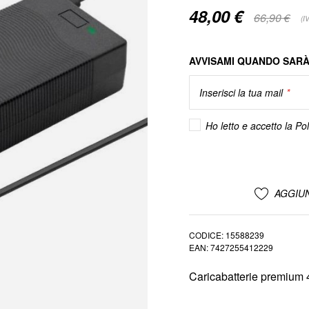
48,00 €
Special
66,90 €
(I
Price
AVVISAMI QUANDO SARÀ
Inserisci la tua mail
Ho letto e accetto la
Pol
AGGIUN
CODICE
15588239
EAN
7427255412229
Caricabatterie premium 