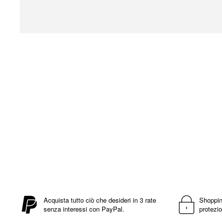
Vai
all'inizio
della
galleria
di
immagini
Acquista tutto ciò che desideri in 3 rate
Shoppin
senza interessi con PayPal.
protezio