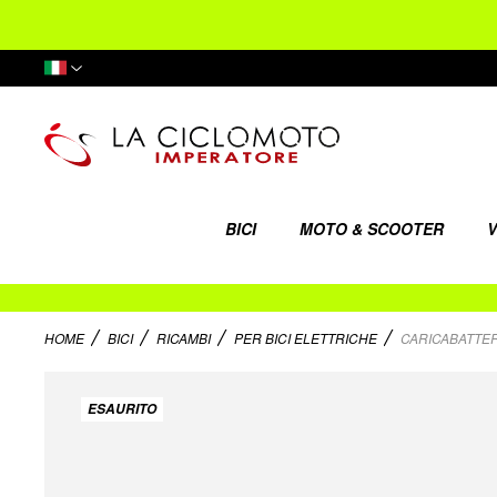
Lingua
BICI
MOTO & SCOOTER
V
HOME
BICI
RICAMBI
PER BICI ELETTRICHE
CARICABATTERIE
Vai
alla
ESAURITO
fine
della
galleria