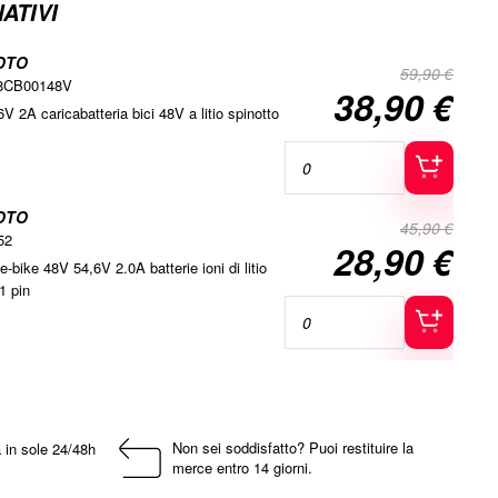
ATIVI
OTO
59,90 €
8CB00148V
38,90 €
Special
V 2A caricabatteria bici 48V a litio spinotto
Price
OTO
45,90 €
52
28,90 €
Special
e-bike 48V 54,6V 2.0A batterie ioni di litio
Price
1 pin
Non sei soddisfatto? Puoi restituire la
 in sole 24/48h
merce entro 14 giorni.